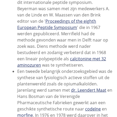
dit internationale peptide symposium.
Beyerman was samen met zijn medewerkers A.
van de Linde en W. Maassen van den Brink
editor van de '
Proceedings of the eighth
European Peptide Symposium
' die in 1967
werden gepubliceerd. Merrifield had de
methode gevonden waar men in Delft naar op
zoek was. Diens methode werd nader
bestudeerd en zodanig verbeterd dat in 1968
een lineair polypeptide als
calcitonine met 32
aminozuren
was te synthetiseren.
Een tweede belangrijk onderzoeksgebied was de
synthese van fysiologisch actieve stoffen uit de
plantenwereld zoals de opiumalkaloïden.
Jarenlang werd samen met
dr. Leendert Maat
en
Hans Bosman van de Verenigde
Pharmaceutische Fabrieken gewerkt aan een
geschikte synthetische route naar
codeïne
en
morfine
. In 1976 en 1978 werd daarover in het