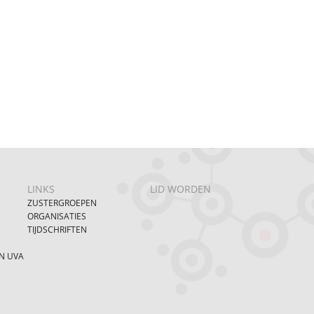
LINKS
LID WORDEN
ZUSTERGROEPEN
ORGANISATIES
TIJDSCHRIFTEN
N UVA