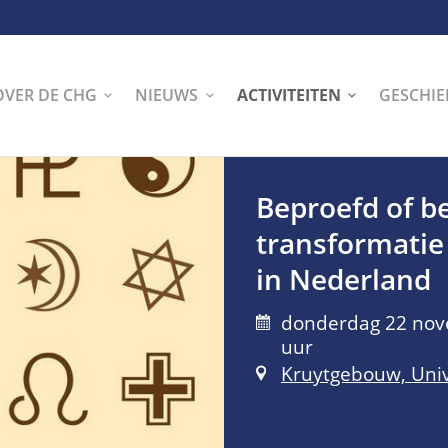
OVER DE CHG
NIEUWS
ACTIVITEITEN
GESCHIE
Beproefd of b
transformatie
in Nederland
donderdag 22 nove
uur
Kruytgebouw, Univ