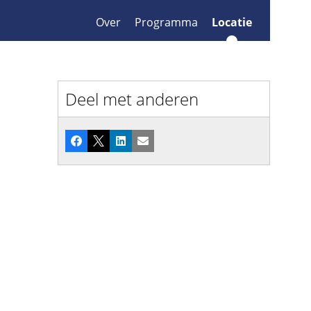
Over
Programma
Locatie
Deel met anderen
Facebook
X
LinkedIn
E-mail