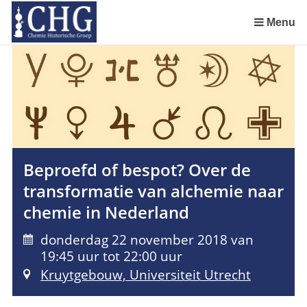
Sla
links
Menu
over
Uitreiking Nationaal Chemisch Erfgoed in Groningen
Benoeming DSM Delft als tweede Nationaal Chemisch Erfgoed
Afscheid van Ernst Homburg als hoogleraar te Maastricht
Chemistry of Cultural Heritage in a Historical Perspective
Spring
naar
de
inhoud
Spring
naar
het
Beproefd of bespot? Over de
menu
transformatie van alchemie naar
chemie in Nederland
donderdag 22 november 2018 van
19:45 uur tot 22:00 uur
Kruytgebouw, Universiteit Utrecht