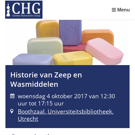
Sla
links
Menu
over
Uitreiking Nationaal Chemisch Erfgoed in Groningen
Benoeming DSM Delft als tweede Nationaal Chemisch Erfgoed
Afscheid van Ernst Homburg als hoogleraar te Maastricht
Chemistry of Cultural Heritage in a Historical Perspective
Spring
naar
de
inhoud
Spring
naar
het
Historie van Zeep en
menu
Wasmiddelen
woensdag 4 oktober 2017 van 12:30
uur tot 17:15 uur
Boothzaal, Universiteitsbibliotheek,
Utrecht