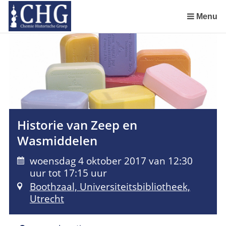
Sla
links
Menu
over
Uitreiking Nationaal Chemisch Erfgoed in Groningen
Benoeming DSM Delft als tweede Nationaal Chemisch Erfgoed
Afscheid van Ernst Homburg als hoogleraar te Maastricht
Chemistry of Cultural Heritage in a Historical Perspective
Spring
naar
de
inhoud
Spring
naar
het
Historie van Zeep en
menu
Wasmiddelen
woensdag 4 oktober 2017 van 12:30
uur tot 17:15 uur
Boothzaal, Universiteitsbibliotheek,
Utrecht