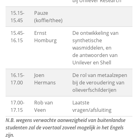
bij Unilever Research
15.15-
Pauze
15.45
(koffie/thee)
15.45-
Ernst
De ontwikkeling van
16.15
Homburg
synthetische
wasmiddelen, en
de antwoorden van
Unilever en Shell
16.15-
Joen
De rol van metaalzepen
17.00
Hermans
bij de veroudering van
olieverfschilderijen
17.00-
Rob van
Laatste
17.15
Veen
vragen/afsluiting
N.B. wegens verwachte aanwezigheid van buitenlandse
studenten zal de voertaal zoveel mogelijk in het Engels
zijn.