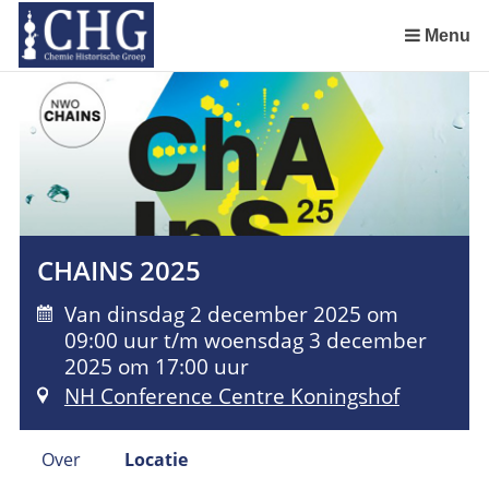
Sla
links
Menu
over
Uitreiking Nationaal Chemisch Erfgoed in Groningen
Benoeming DSM Delft als tweede Nationaal Chemisch Erfgoed
Afscheid van Ernst Homburg als hoogleraar te Maastricht
Chemistry of Cultural Heritage in a Historical Perspective
Spring
naar
de
inhoud
Spring
naar
het
CHAINS 2025
menu
Van dinsdag 2 december 2025 om
09:00 uur t/m woensdag 3 december
2025 om 17:00 uur
NH Conference Centre Koningshof
Over
Locatie