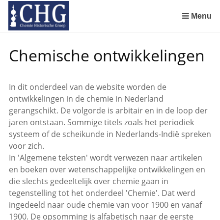
Sla
links
Menu
over
De Rotterdamsche Chemische Kring in de jaren 1924 tot 1943
De Rotterdamsche Chemische Kring in de jaren 1945 tot 1963
De Rotterdamsche Chemische Kring in de jaren 1963 tot 1988
Manuscript van een militair apotheker. Deel 1. Oorspronkelijke eigenaar van het manuscript
Manuscript van een militair apotheker. Deel 2. Inhoud van het manuscript
Manuscript van een militair apotheker. Deel 3. Boudewijn Tieboel (1732-1814)
Manuscript van een militair apotheker. Delen 4 en 5. Rol van boekhandelaar Huisingh en Gebruikt papier
Manuscript van een militair apotheker. Delen 6 en 7. Speculatieve conclusie over auteur manuscript en Samenvatting
Spring
Chemische ontwikkelingen
naar
de
inhoud
In dit onderdeel van de website worden de
Spring
ontwikkelingen in de chemie in Nederland
naar
gerangschikt. De volgorde is arbitair en in de loop der
het
jaren ontstaan. Sommige titels zoals het periodiek
menu
systeem of de scheikunde in Nederlands-Indië spreken
voor zich.
In 'Algemene teksten' wordt verwezen naar artikelen
en boeken over wetenschappelijke ontwikkelingen en
die slechts gedeeltelijk over chemie gaan in
tegenstelling tot het onderdeel 'Chemie'. Dat werd
ingedeeld naar oude chemie van voor 1900 en vanaf
1900. De opsomming is alfabetisch naar de eerste