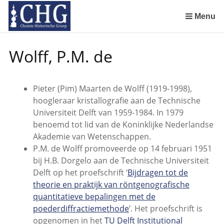
Sla
links
Menu
over
Geschiedenis van de scheikunde in Nederland (boeken)
De begintijd van de scheikunde aan de Universiteit Leiden
De beginjaren van de Rotterdamsche Chemische Kring
De Rotterdamsche Chemische Kring in de jaren 1924 tot 1943
De Rotterdamsche Chemische Kring in de jaren 1945 tot 1963
De Rotterdamsche Chemische Kring in de jaren 1963 tot 1988
Manuscript van een militair apotheker. Deel 1. Oorspronkelijke eigenaar van het manuscript
Manuscript van een militair apotheker. Deel 2. Inhoud van het manuscript
Manuscript van een militair apotheker. Deel 3. Boudewijn Tieboel (1732-1814)
Manuscript van een militair apotheker. Delen 4 en 5. Rol van boekhandelaar Huisingh en Gebruikt papier
Manuscript van een militair apotheker. Delen 6 en 7. Speculatieve conclusie over auteur manuscript en Samenvatting
Alchemist Cornelius de Lannoy en het maken van goud
Spring
Wolff, P.M. de
naar
de
inhoud
Pieter (Pim) Maarten de Wolff (1919-1998),
Spring
hoogleraar kristallografie aan de Technische
naar
Universiteit Delft van 1959-1984. In 1979
het
benoemd tot lid van de Koninklijke Nederlandse
menu
Akademie van Wetenschappen.
P.M. de Wolff promoveerde op 14 februari 1951
bij H.B. Dorgelo aan de Technische Universiteit
Delft op het proefschrift ‘
Bijdragen tot de
theorie en praktijk van röntgenografische
quantitatieve bepalingen met de
poederdiffractiemethode
’. Het proefschrift is
opgenomen in het
TU Delft Institutional