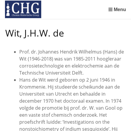
Sla
links
Menu
over
De Rotterdamsche Chemische Kring in de jaren 1924 tot 1943
De Rotterdamsche Chemische Kring in de jaren 1945 tot 1963
De Rotterdamsche Chemische Kring in de jaren 1963 tot 1988
Manuscript van een militair apotheker. Deel 1. Oorspronkelijke eigenaar van het manuscript
Manuscript van een militair apotheker. Deel 2. Inhoud van het manuscript
Manuscript van een militair apotheker. Deel 3. Boudewijn Tieboel (1732-1814)
Manuscript van een militair apotheker. Delen 4 en 5. Rol van boekhandelaar Huisingh en Gebruikt papier
Manuscript van een militair apotheker. Delen 6 en 7. Speculatieve conclusie over auteur manuscript en Samenvatting
Spring
Wit, J.H.W. de
naar
de
inhoud
Prof. dr. Johannes Hendrik Wilhelmus (Hans) de
Spring
Wit (1946-2018) was van 1985-2011 hoogleraar
naar
corrosietechnologie en elektrochemie aan de
het
Technische Universiteit Delft.
menu
Hans de Wit werd geboren op 2 juni 1946 in
Krommenie. Hij studeerde scheikunde aan de
Universiteit van Utrecht en behaalde in
december 1970 het doctoraal examen. In 1974
volgde de promotie bij prof. dr. W. van Gool op
een vaste stof chemisch onderzoek. Het
proefschrift luidde: ‘Investigations on the
nonstoichiometry of indium sesquioxide’. Hij