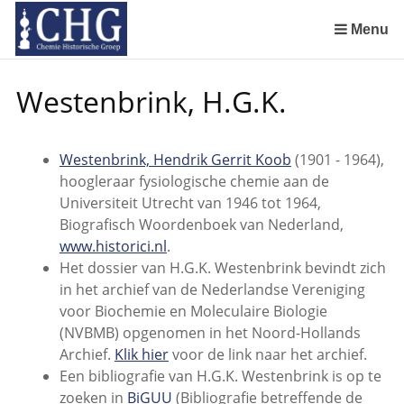
Sla
links
Menu
over
Manuscript van een militair apotheker. Delen 4 en 5. Rol van boekhandelaar Huisingh en Gebruikt papier
Manuscript van een militair apotheker. Delen 6 en 7. Speculatieve conclusie over auteur manuscript en Samenvatting
Spring
Westenbrink, H.G.K.
naar
de
inhoud
Westenbrink, Hendrik Gerrit Koob
(1901 - 1964),
Spring
hoogleraar fysiologische chemie aan de
naar
Universiteit Utrecht van 1946 tot 1964,
het
Biografisch Woordenboek van Nederland,
menu
www.historici.nl
.
Het dossier van H.G.K. Westenbrink bevindt zich
in het archief van de Nederlandse Vereniging
voor Biochemie en Moleculaire Biologie
(NVBMB) opgenomen in het Noord-Hollands
Archief.
Klik hier
voor de link naar het archief.
Een bibliografie van H.G.K. Westenbrink is op te
zoeken in
BiGUU
(Bibliografie betreffende de