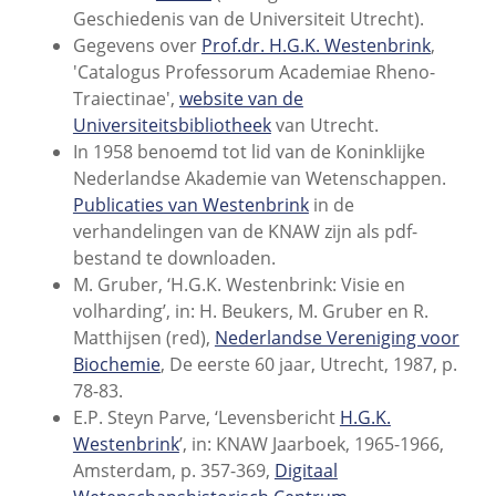
Geschiedenis van de Universiteit Utrecht).
Gegevens over
Prof.dr. H.G.K. Westenbrink
,
'Catalogus Professorum Academiae Rheno-
Traiectinae',
website van de
Universiteitsbibliotheek
van Utrecht.
In 1958 benoemd tot lid van de Koninklijke
Nederlandse Akademie van Wetenschappen.
Publicaties van Westenbrink
in de
verhandelingen van de KNAW zijn als pdf-
bestand te downloaden.
M. Gruber, ‘H.G.K. Westenbrink: Visie en
volharding’, in: H. Beukers, M. Gruber en R.
Matthijsen (red),
Nederlandse Vereniging voor
Biochemie
, De eerste 60 jaar, Utrecht, 1987, p.
78-83.
E.P. Steyn Parve, ‘Levensbericht
H.G.K.
Westenbrink
’, in: KNAW Jaarboek, 1965-1966,
Amsterdam, p. 357-369,
Digitaal