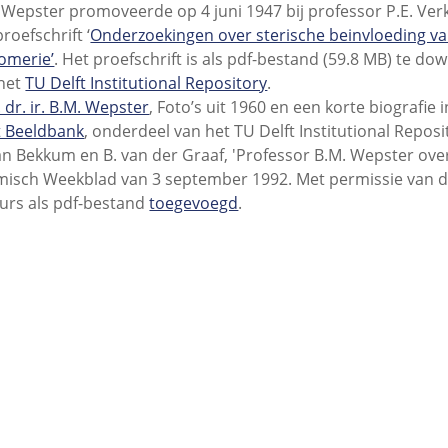
 Wepster promoveerde op 4 juni 1947 bij professor P.E. Ve
proefschrift ‘
Onderzoekingen over sterische beinvloeding v
omerie’
. Het proefschrift is als pdf-bestand (59.8 MB) te d
het
TU Delft Institutional Repository
.
. dr. ir. B.M. Wepster
, Foto’s uit 1960 en een korte biografie 
t Beeldbank
, onderdeel van het TU Delft Institutional Reposi
an Bekkum en B. van der Graaf, 'Professor B.M. Wepster ove
isch Weekblad van 3 september 1992. Met permissie van 
urs als pdf-bestand
toegevoegd
.