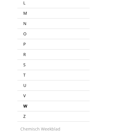
L
M
N
O
P
R
S
T
U
V
W
Z
Chemisch Weekblad