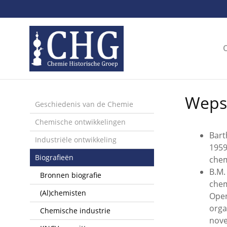
Sla
links
over
Spring
naar
de
inhoud
Spring
Wepst
naar
Geschiedenis van de Chemie
het
Chemische ontwikkelingen
menu
Bart
Industriële ontwikkeling
1959
Biografieën
chem
B.M.
Bronnen biografie
chem
(Al)chemisten
Open
orga
Chemische industrie
nov