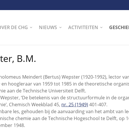
OVER DE CHG
NIEUWS
ACTIVITEITEN
GESCHIE
er, B.M.
holomeus Meindert (Bertus) Wepster (1920-1992), lector va
 en hoogleraar van 1959 tot 1985 in de theoretische organi
ie aan de Technische Universiteit Delft.
 Wepster, ‘De betekenis van de structuurformule in de orga
ie’, Chemisch Weekblad 45,
nr. 25 (1949)
401-407.
bare les, gehouden bij de aanvaarding van het ambt van le
nische chemie aan de Technische Hogeschool te Delft, op 1
ember 1948.