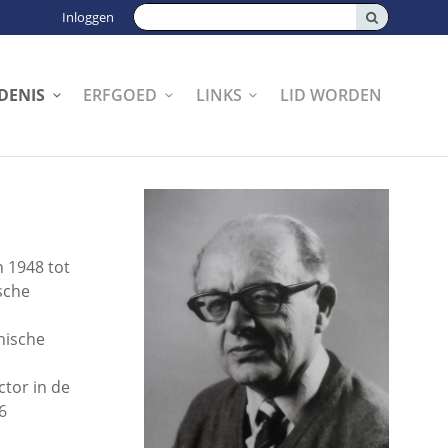
Zoeken:
Inloggen
DENIS
ERFGOED
LINKS
LID WORDEN
n 1948 tot
sche
nische
ctor in de
6