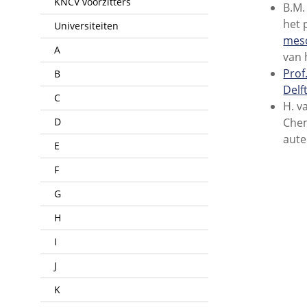
KNCV voorzitters
B.M.
het 
Universiteiten
mes
A
van 
Prof
B
Delf
C
H. v
D
Chem
aute
E
F
G
H
I
J
K