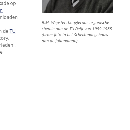
rkade op
an
ownloaden
B.M. Wepster, hoogleraar organische
chemie aan de TU Delft van 1959-1985
in de
TU
(bron: foto in het Scheikundegebouw
tory.
aan de Julianalaan).
rleden',
de