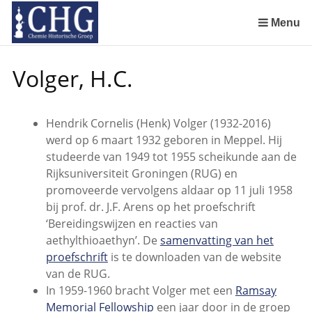
Sla
links
Menu
over
Manuscript van een militair apotheker. Deel 1. Oorspronkelijke eigenaar van het manuscript
Manuscript van een militair apotheker. Deel 2. Inhoud van het manuscript
Manuscript van een militair apotheker. Deel 3. Boudewijn Tieboel (1732-1814)
Manuscript van een militair apotheker. Delen 4 en 5. Rol van boekhandelaar Huisingh en Gebruikt papier
Manuscript van een militair apotheker. Delen 6 en 7. Speculatieve conclusie over auteur manuscript en Samenvatting
Spring
Volger, H.C.
naar
de
inhoud
Hendrik Cornelis (Henk) Volger (1932-2016)
Spring
werd op 6 maart 1932 geboren in Meppel. Hij
naar
studeerde van 1949 tot 1955 scheikunde aan de
het
Rijksuniversiteit Groningen (RUG) en
menu
promoveerde vervolgens aldaar op 11 juli 1958
bij prof. dr. J.F. Arens op het proefschrift
‘Bereidingswijzen en reacties van
aethylthioaethyn’. De
samenvatting van het
proefschrift
is te downloaden van de website
van de RUG.
In 1959-1960 bracht Volger met een
Ramsay
Memorial Fellowship
een jaar door in de groep