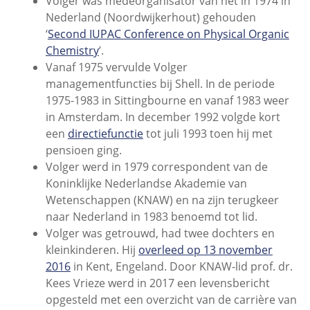
Volger was medeorganisator van het in 1974 in
Nederland (Noordwijkerhout) gehouden
‘
Second IUPAC Conference on Physical Organic
Chemistry
’.
Vanaf 1975 vervulde Volger
managementfuncties bij Shell. In de periode
1975-1983 in Sittingbourne en vanaf 1983 weer
in Amsterdam. In december 1992 volgde kort
een
directiefunctie
tot juli 1993 toen hij met
pensioen ging.
Volger werd in 1979 correspondent van de
Koninklijke Nederlandse Akademie van
Wetenschappen (KNAW) en na zijn terugkeer
naar Nederland in 1983 benoemd tot lid.
Volger was getrouwd, had twee dochters en
kleinkinderen. Hij
overleed op 13 november
2016
in Kent, Engeland. Door KNAW-lid prof. dr.
Kees Vrieze werd in 2017 een levensbericht
opgesteld met een overzicht van de carrière van