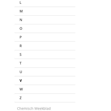
L
M
N
O
P
R
S
T
U
V
W
Z
Chemisch Weekblad