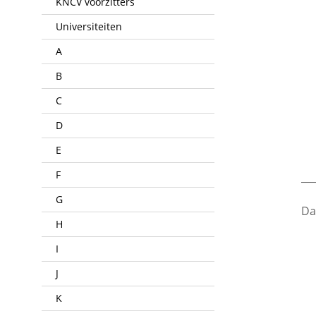
KNCV voorzitters
Universiteiten
A
B
C
D
E
F
___
G
Da
H
I
J
K