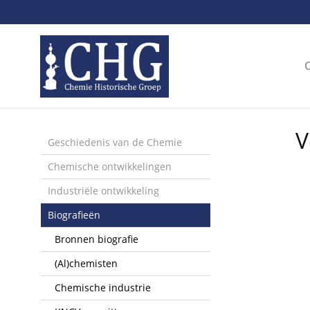
Sla
links
over
Spring
naar
de
inhoud
Spring
V
naar
Geschiedenis van de Chemie
het
Chemische ontwikkelingen
menu
Industriële ontwikkeling
Biografieën
Bronnen biografie
(Al)chemisten
Chemische industrie