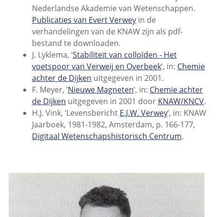
Nederlandse Akademie van Wetenschappen.
Publicaties van Evert Verwey
in de
verhandelingen van de KNAW zijn als pdf-
bestand te downloaden.
J. Lyklema, ‘
Stabiliteit van colloïden - Het
voetspoor van Verweij en Overbeek
‘, in:
Chemie
achter de Dijken
uitgegeven in 2001.
F. Meyer, ’
Nieuwe Magneten
‘, in:
Chemie achter
de Dijken
uitgegeven in 2001 door
KNAW/KNCV
.
H.J. Vink, ‘Levensbericht
E.J.W. Verwey
’, in: KNAW
Jaarboek, 1981-1982, Amsterdam, p. 166-177,
Digitaal Wetenschapshistorisch Centrum
.