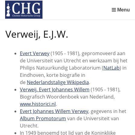
Sla
links
Menu
over
Geschiedenis van de scheikunde in Nederland (boeken)
De begintijd van de scheikunde aan de Universiteit Leiden
De beginjaren van de Rotterdamsche Chemische Kring
De Rotterdamsche Chemische Kring in de jaren 1924 tot 1943
De Rotterdamsche Chemische Kring in de jaren 1945 tot 1963
De Rotterdamsche Chemische Kring in de jaren 1963 tot 1988
Manuscript van een militair apotheker. Deel 1. Oorspronkelijke eigenaar van het manuscript
Manuscript van een militair apotheker. Deel 2. Inhoud van het manuscript
Manuscript van een militair apotheker. Deel 3. Boudewijn Tieboel (1732-1814)
Manuscript van een militair apotheker. Delen 4 en 5. Rol van boekhandelaar Huisingh en Gebruikt papier
Manuscript van een militair apotheker. Delen 6 en 7. Speculatieve conclusie over auteur manuscript en Samenvatting
Alchemist Cornelius de Lannoy en het maken van goud
Spring
Verweij, E.J.W.
naar
de
inhoud
Evert Verwey
(1905 - 1981), gepromoveerd aan
Spring
de Universiteit van Utrecht en werkzaam bij het
naar
Philips Natuurkundig Laboratorium (
NatLab
) in
het
Eindhoven, korte biografie in
menu
de
Nederlandstalige Wikipedia
.
Verweij, Evert Johannes Willem
(1905 - 1981),
Biografisch Woordenboek van Nederland,
www.historici.nl
.
Evert Johannes Willem Verwey
, gegevens in het
Album Promotorum
van de Universiteit van
Utrecht.
In 1949 benoemd tot lid van de Koninklijke