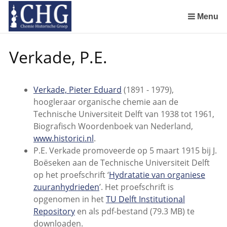
Sla
links
Menu
over
Geschiedenis van de scheikunde in Nederland (boeken)
De begintijd van de scheikunde aan de Universiteit Leiden
De beginjaren van de Rotterdamsche Chemische Kring
De Rotterdamsche Chemische Kring in de jaren 1924 tot 1943
De Rotterdamsche Chemische Kring in de jaren 1945 tot 1963
De Rotterdamsche Chemische Kring in de jaren 1963 tot 1988
Manuscript van een militair apotheker. Deel 1. Oorspronkelijke eigenaar van het manuscript
Manuscript van een militair apotheker. Deel 2. Inhoud van het manuscript
Manuscript van een militair apotheker. Deel 3. Boudewijn Tieboel (1732-1814)
Manuscript van een militair apotheker. Delen 4 en 5. Rol van boekhandelaar Huisingh en Gebruikt papier
Manuscript van een militair apotheker. Delen 6 en 7. Speculatieve conclusie over auteur manuscript en Samenvatting
Alchemist Cornelius de Lannoy en het maken van goud
Spring
Verkade, P.E.
naar
de
inhoud
Verkade, Pieter Eduard
(1891 - 1979),
Spring
hoogleraar organische chemie aan de
naar
Technische Universiteit Delft van 1938 tot 1961,
het
Biografisch Woordenboek van Nederland,
menu
www.historici.nl
.
P.E. Verkade promoveerde op 5 maart 1915 bij J.
Boëseken aan de Technische Universiteit Delft
op het proefschrift ‘
Hydratatie van organiese
zuuranhydrieden
’. Het proefschrift is
opgenomen in het
TU Delft Institutional
Repository
en als pdf-bestand (79.3 MB) te
downloaden.