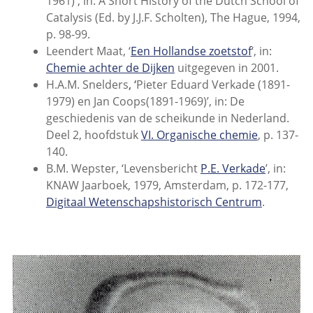
1961)', in: A Short History of the Dutch School of
Catalysis (Ed. by J.J.F. Scholten), The Hague, 1994,
p. 98-99.
Leendert Maat, ‘
Een Hollandse zoetstof
‘, in:
Chemie achter de Dijken
uitgegeven in 2001.
H.A.M. Snelders
, ‘
Pieter Eduard Verkade (1891-
1979) en Jan Coops
(1891-1969)’, in: De
geschiedenis van de scheikunde in Nederland.
Deel 2, hoofdstuk
VI. Organische chemie
, p. 137-
140.
B.M. Wepster, ‘Levensbericht
P.E. Verkade
’, in:
KNAW Jaarboek, 1979, Amsterdam, p. 172-177,
Digitaal Wetenschapshistorisch Centrum
.