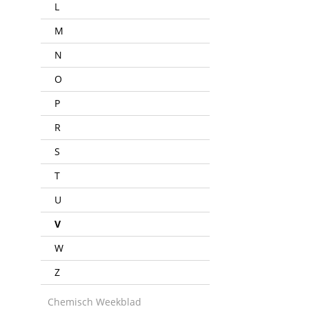
L
M
N
O
P
R
S
T
U
V
W
Z
Chemisch Weekblad