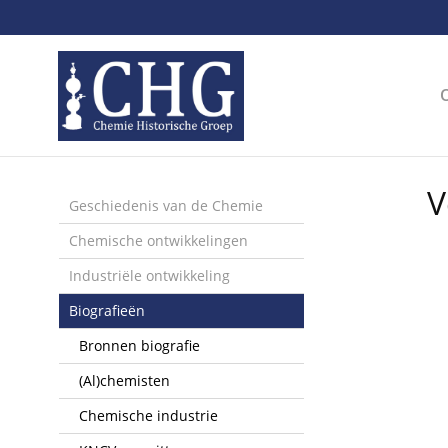
Sla
links
over
Spring
naar
de
inhoud
Spring
V
naar
Geschiedenis van de Chemie
het
Chemische ontwikkelingen
menu
Industriële ontwikkeling
Biografieën
Bronnen biografie
(Al)chemisten
Chemische industrie