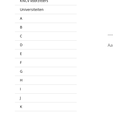
KNCV voorzitters
Universiteiten
A
B
___
C
D
Aa
E
F
G
H
I
J
K