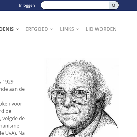
Zoeken:
Inloggen
DENIS
ERFGOED
LINKS
LID WORDEN
s 1929
unde aan de
roken voor
rd de
, volgde de
echanisme
de UvA). Na