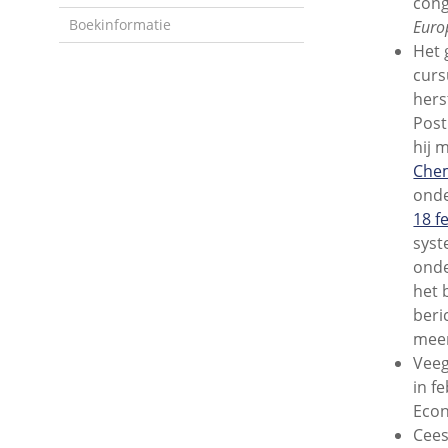
cong
Boekinformatie
Euro
Het 
curs
hers
Post
hij 
Chem
onde
18 f
syst
onde
het 
beri
meer
Veeg
in f
Econ
Cees