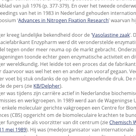
blad van juli 1976 (p. 377-379). En over het tweede onderw
eedings van het in 1983 in Nederland gehouden internation
osium ‘
Advances in Nitrogen Fixation Research
’ waarvan hi
er kreeg landelijke bekendheid door de ‘
Vasolastine zaak
’.
aciefabrikant Enzypharm werd dit veronderstelde enzymat
el tegen onder meer reuma op de markt gebracht. Onderzo
ageningen toonde echter geen enzymatische activiteit en d
er wereldkundig. Het leidde tot een proces dat de fabrikant
 daarvoor was wel het een en ander aan vooraf gegaan. Ve
er voet bij stuk ondanks de op hem uitgeoefende druk. De 
de de pers (zie
KB/Delpher
).
er was tijdens zijn carrière actief in Nederlandse biochemi
issies en werkgroepen. In 1989 werd aan de Wageningse Un
 enkele moleculair gerichte vakgroepen een Centre for Bio
nces (CBS) opgericht om de biomoleculaire krachten te bun
er fungeerde als voorzitter van dit centrum (zie
Chemisch 
11 mei 1989
). Hij was (mede)organisator van internationale