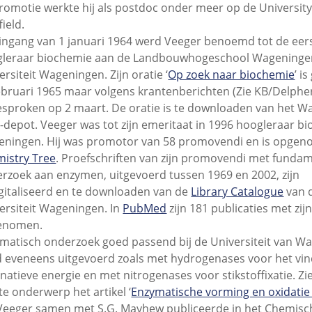
romotie werkte hij als postdoc onder meer op de University
field.
ingang van 1 januari 1964 werd Veeger benoemd tot de eer
leraar biochemie aan de Landbouwhogeschool Wageningen,
ersiteit Wageningen. Zijn oratie ‘
Op zoek naar biochemie
’ i
ebruari 1965 maar volgens krantenberichten (Zie KB/Delphe
esproken op 2 maart. De oratie is te downloaden van het 
-depot. Veeger was tot zijn emeritaat in 1996 hoogleraar bi
ningen. Hij was promotor van 58 promovendi en is opgen
istry Tree
. Proefschriften van zijn promovendi met funda
rzoek aan enzymen, uitgevoerd tussen 1969 en 2002, zijn
gitaliseerd en te downloaden van de
Library Catalogue
van 
ersiteit Wageningen. In
PubMed
zijn 181 publicaties met zi
enomen.
matisch onderzoek goed passend bij de Universiteit van W
 eveneens uitgevoerd zoals met hydrogenases voor het vi
rnatieve energie en met nitrogenases voor stikstoffixatie. Zi
te onderwerp het artikel ‘
Enzymatische vorming en oxidatie
Veeger samen met S.G. Mayhew publiceerde in het Chemisc