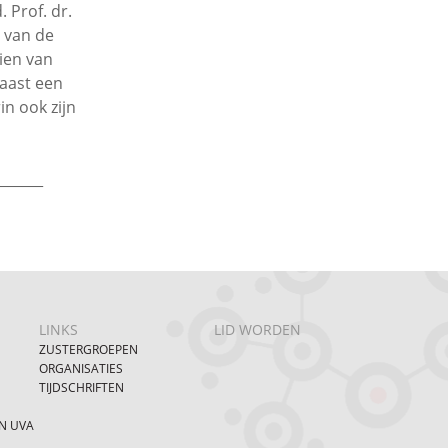
 Prof. dr.
 van de
ien van
Naast een
in ook zijn
_______
LINKS
LID WORDEN
ZUSTERGROEPEN
ORGANISATIES
TIJDSCHRIFTEN
N UVA