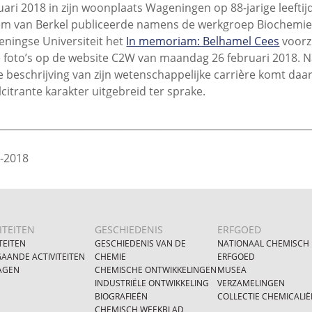
uari 2018 in zijn woonplaats Wageningen op 88-jarige leeftijd.
em van Berkel publiceerde namens de werkgroep Biochemie
ningse Universiteit het
In memoriam: Belhamel Cees
voorz
 foto’s op de website C2W van maandag 26 februari 2018. 
e beschrijving van zijn wetenschappelijke carrière komt daar
lcitrante karakter uitgebreid ter sprake.
________________________________________________________________
3-2018
ITEITEN
GESCHIEDENIS
ERFGOED
TEITEN
GESCHIEDENIS VAN DE
NATIONAAL CHEMISCH
AANDE ACTIVITEITEN
CHEMIE
ERFGOED
AGEN
CHEMISCHE ONTWIKKELINGEN
MUSEA
INDUSTRIËLE ONTWIKKELING
VERZAMELINGEN
BIOGRAFIEËN
COLLECTIE CHEMICALIË
CHEMISCH WEEKBLAD