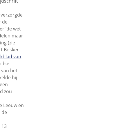
jdschrift
 verzorgde
r de
er ‘de wet
rdelen maar
ng (zie
rt Bosker
kblad van
andse
 van het
kelde hij
 een
id zou
se Leeuw en
r de
p 13