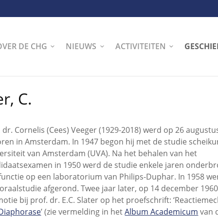
OVER DE CHG
NIEUWS
ACTIVITEITEN
GESCHIE
r, C.
. dr. Cornelis (Cees) Veeger (1929-2018) werd op 26 augustu
ren in Amsterdam. In 1947 begon hij met de studie scheik
ersiteit van Amsterdam (UVA). Na het behalen van het
idaatsexamen in 1950 werd de studie enkele jaren onderb
functie op een laboratorium van Philips-Duphar. In 1958 we
oraalstudie afgerond. Twee jaar later, op 14 december 1960
otie bij prof. dr. E.C. Slater op het proefschrift: ‘Reactiem
Diaphorase
’ (zie vermelding in het
Album Academicum
van 