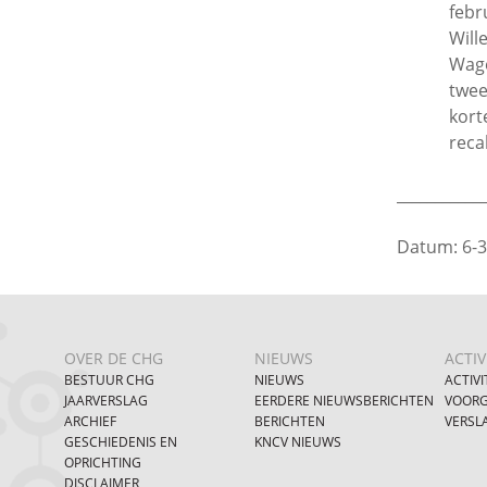
febr
Will
Wage
twee
kort
reca
___________
Datum: 6-
OVER DE CHG
NIEUWS
ACTIV
BESTUUR CHG
NIEUWS
ACTIVI
JAARVERSLAG
EERDERE NIEUWSBERICHTEN
VOORG
ARCHIEF
BERICHTEN
VERSL
GESCHIEDENIS EN
KNCV NIEUWS
OPRICHTING
DISCLAIMER