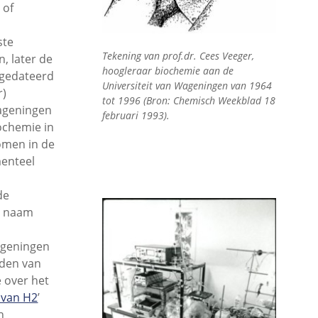
 of
ste
Tekening van prof.dr. Cees Veeger,
 later de
hoogleraar biochemie aan de
s gedateerd
Universiteit van Wageningen van 1964
r)
tot 1996 (Bron: Chemisch Weekblad 18
Wageningen
februari 1993).
ochemie in
omen in de
menteel
de
jn naam
ageningen
nden van
e over het
 van H2
’
h