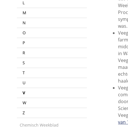
L
Week
Proc
M
symp
N
was.
Veeg
O
farm
P
midd
R
in W
Veeg
S
maar
T
echt
haal
U
Veeg
V
comm
door
W
Scie
Z
Veeg
van 
Chemisch Weekblad