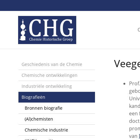
Sla
links
over
Spring
naar
de
inhoud
Spring
Veege
naar
Geschiedenis van de Chemie
het
Chemische ontwikkelingen
menu
Prof
Industriële ontwikkeling
gebo
Biografieën
Univ
kand
Bronnen biografie
een 
(Al)chemisten
doct
prom
Chemische industrie
van