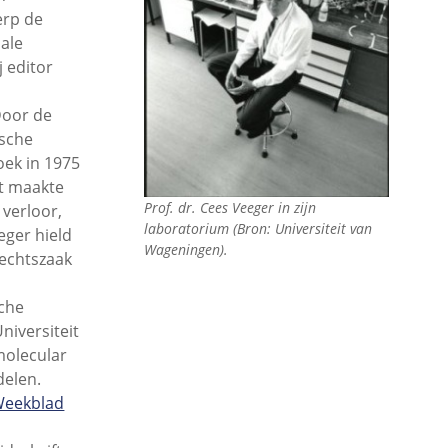
erp de
ale
j editor
 Door de
ische
ek in 1975
it maakte
Prof. dr. Cees Veeger in zijn
 verloor,
laboratorium (Bron: Universiteit van
eger hield
Wageningen).
rechtszaak
sche
iversiteit
molecular
delen.
Weekblad