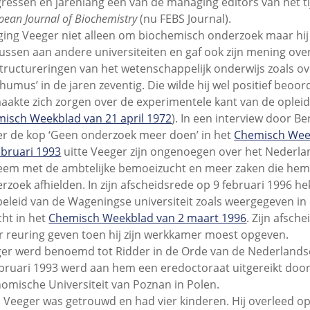
ressen en jarenlang een van de managing editors van het ti
pean Journal of Biochemistry
(nu FEBS Journal).
ging Veeger niet alleen om biochemisch onderzoek maar hij
ussen aan andere universiteiten en gaf ook zijn mening ove
tructureringen van het wetenschappelijk onderwijs zoals ov
humus’ in de jaren zeventig. Die wilde hij wel positief beoo
maakte zich zorgen over de experimentele kant van de opleidi
isch Weekblad van 21 april 1972
). In een interview door Be
r de kop ‘Geen onderzoek meer doen’ in het
Chemisch Wee
ebruari 1993
uitte Veeger zijn ongenoegen over het Nederl
eem met de ambtelijke bemoeizucht en meer zaken die hem
rzoek afhielden. In zijn afscheidsrede op 9 februari 1996 he
beleid van de Wageningse universiteit zoals weergegeven in
cht in het
Chemisch Weekblad van 2 maart 1996
. Zijn afsche
 reuring geven toen hij zijn werkkamer moest opgeven.
er werd benoemd tot Ridder in de Orde van de Nederland
ebruari 1993 werd aan hem een eredoctoraat uitgereikt doo
omische Universiteit van Poznan in Polen.
 Veeger was getrouwd en had vier kinderen. Hij overleed o