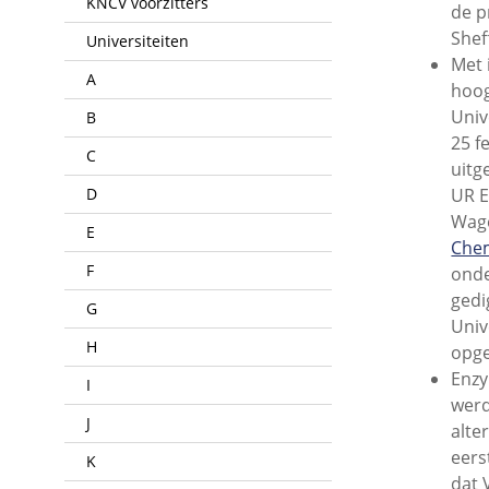
KNCV voorzitters
de p
Shef
Universiteiten
Met 
A
hoog
Univ
B
25 f
C
uitg
D
UR E
Wage
E
Chem
F
onde
gedi
G
Univ
H
opg
Enzy
I
werd
J
alte
eers
K
dat 