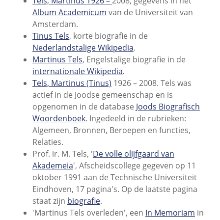
Tels, Martinus 1926 –
2008, gegevens in het
Album Academicum
van de Universiteit van
Amsterdam.
Tinus Tels
, korte biografie in de
Nederlandstalige Wikipedia
.
Martinus Tels
, Engelstalige biografie in de
internationale Wikipedia
.
Tels, Martinus (Tinus)
1926 – 2008. Tels was
actief in de Joodse gemeenschap en is
opgenomen in de database
Joods Biografisch
Woordenboek
. Ingedeeld in de rubrieken:
Algemeen, Bronnen, Beroepen en functies,
Relaties.
Prof. ir. M. Tels, '
De volle olijfgaard van
Akademeia
', Afscheidscollege gegeven op 11
oktober 1991 aan de Technische Universiteit
Eindhoven, 17 pagina's. Op de laatste pagina
staat zijn
biografie
.
'Martinus Tels overleden', een
In Memoriam
in