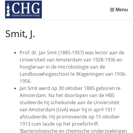
Sla
links
Menu
over
De begintijd van de scheikunde aan de Universiteit Leiden
De Rotterdamsche Chemische Kring in de jaren 1924 tot 1943
De Rotterdamsche Chemische Kring in de jaren 1945 tot 1963
De Rotterdamsche Chemische Kring in de jaren 1963 tot 1988
Manuscript van een militair apotheker. Deel 1. Oorspronkelijke eigenaar van het manuscript
Manuscript van een militair apotheker. Deel 2. Inhoud van het manuscript
Manuscript van een militair apotheker. Deel 3. Boudewijn Tieboel (1732-1814)
Manuscript van een militair apotheker. Delen 4 en 5. Rol van boekhandelaar Huisingh en Gebruikt papier
Manuscript van een militair apotheker. Delen 6 en 7. Speculatieve conclusie over auteur manuscript en Samenvatting
Spring
Smit, J.
naar
de
inhoud
Prof. dr. Jan Smit (1885-1957) was lector aan de
Spring
Universiteit van Amsterdam van 1928-1936 en
naar
hoogleraar in de microbiologie aan de
het
Landbouwhogeschool te Wageningen van 1936-
menu
1956.
Jan Smit werd op 30 oktober 1885 geboren te
Amsterdam. Na het doorlopen van de HBS
studeerde hij scheikunde aan de Universiteit
van Amsterdam (UvA) waar hij in april 1911
afstudeerde. Hij promoveerde op 15 oktober
1913 cum laude op het proefschrift
‘Bacteriologische en chemische onderzoekingen