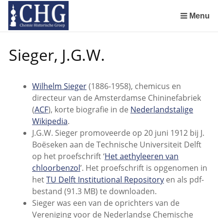
Sla
links
Menu
over
Geschiedenis van de scheikunde in Nederland (boeken)
De begintijd van de scheikunde aan de Universiteit Leiden
De beginjaren van de Rotterdamsche Chemische Kring
De Rotterdamsche Chemische Kring in de jaren 1924 tot 1943
De Rotterdamsche Chemische Kring in de jaren 1945 tot 1963
De Rotterdamsche Chemische Kring in de jaren 1963 tot 1988
Manuscript van een militair apotheker. Deel 1. Oorspronkelijke eigenaar van het manuscript
Manuscript van een militair apotheker. Deel 2. Inhoud van het manuscript
Manuscript van een militair apotheker. Deel 3. Boudewijn Tieboel (1732-1814)
Manuscript van een militair apotheker. Delen 4 en 5. Rol van boekhandelaar Huisingh en Gebruikt papier
Manuscript van een militair apotheker. Delen 6 en 7. Speculatieve conclusie over auteur manuscript en Samenvatting
Alchemist Cornelius de Lannoy en het maken van goud
Spring
Sieger, J.G.W.
naar
de
inhoud
Wilhelm Sieger
(1886-1958), chemicus en
Spring
directeur van de Amsterdamse Chininefabriek
naar
(
ACF
), korte biografie in de
Nederlandstalige
het
Wikipedia
.
menu
J.G.W. Sieger promoveerde op 20 juni 1912 bij J.
Boëseken aan de Technische Universiteit Delft
op het proefschrift ‘
Het aethyleeren van
chloorbenzol
’. Het proefschrift is opgenomen in
het
TU Delft Institutional Repository
en als pdf-
bestand (91.3 MB) te downloaden.
Sieger was een van de oprichters van de
Vereniging voor de Nederlandse Chemische