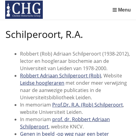
Sla
links
Menu
over
Geschiedenis van de scheikunde in Nederland (boeken)
De begintijd van de scheikunde aan de Universiteit Leiden
De beginjaren van de Rotterdamsche Chemische Kring
De Rotterdamsche Chemische Kring in de jaren 1924 tot 1943
De Rotterdamsche Chemische Kring in de jaren 1945 tot 1963
De Rotterdamsche Chemische Kring in de jaren 1963 tot 1988
Manuscript van een militair apotheker. Deel 1. Oorspronkelijke eigenaar van het manuscript
Manuscript van een militair apotheker. Deel 2. Inhoud van het manuscript
Manuscript van een militair apotheker. Deel 3. Boudewijn Tieboel (1732-1814)
Manuscript van een militair apotheker. Delen 4 en 5. Rol van boekhandelaar Huisingh en Gebruikt papier
Manuscript van een militair apotheker. Delen 6 en 7. Speculatieve conclusie over auteur manuscript en Samenvatting
Alchemist Cornelius de Lannoy en het maken van goud
Spring
Schilperoort, R.A.
naar
de
inhoud
Robbert (Rob) Adriaan Schilperoort (1938-2012),
Spring
lector en hoogleraar biochemie aan de
naar
Universiteit van Leiden van 1978-2000.
het
Robbert Adriaan Schilperoort (Rob)
, Website
menu
Leidse hoogleraren
met onder meer verwijzing
naar de aanwezige publicaties in de
Universiteitsbibliotheek Leiden.
In memoriam
Prof.Dr. R.A. (Rob) Schilperoort
,
website Universiteit Leiden.
In memoriam
prof. dr. Robbert Adriaan
Schilperoort
, website KNCV.
Genen in beeld -op weg naar een beter