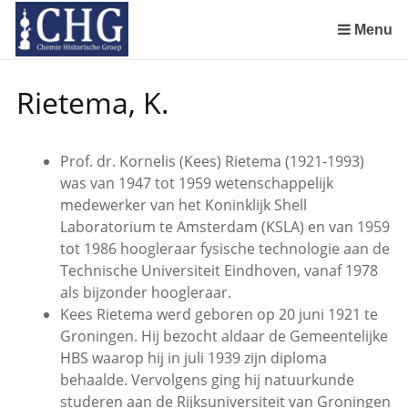
Sla
links
Menu
over
Manuscript van een militair apotheker. Deel 1. Oorspronkelijke eigenaar van het manuscript
Manuscript van een militair apotheker. Delen 4 en 5. Rol van boekhandelaar Huisingh en Gebruikt papier
Manuscript van een militair apotheker. Delen 6 en 7. Speculatieve conclusie over auteur manuscript en Samenvatting
Spring
Rietema, K.
naar
de
inhoud
Prof. dr. Kornelis (Kees) Rietema (1921-1993)
Spring
was van 1947 tot 1959 wetenschappelijk
naar
medewerker van het Koninklijk Shell
het
Laboratorium te Amsterdam (KSLA) en van 1959
menu
tot 1986 hoogleraar fysische technologie aan de
Technische Universiteit Eindhoven, vanaf 1978
als bijzonder hoogleraar.
Kees Rietema werd geboren op 20 juni 1921 te
Groningen. Hij bezocht aldaar de Gemeentelijke
HBS waarop hij in juli 1939 zijn diploma
behaalde. Vervolgens ging hij natuurkunde
studeren aan de Rijksuniversiteit van Groningen