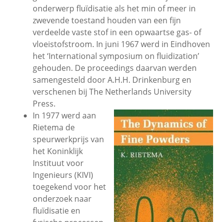
onderwerp fluïdisatie als het min of meer in
zwevende toestand houden van een fijn
verdeelde vaste stof in een opwaartse gas- of
vloeistofstroom. In juni 1967 werd in Eindhoven
het ‘International symposium on fluidization’
gehouden. De proceedings daarvan werden
samengesteld door A.H.H. Drinkenburg en
verschenen bij The Netherlands University
Press.
In 1977 werd aan
Rietema de
speurwerkprijs van
het Koninklijk
Instituut voor
Ingenieurs (KIVI)
toegekend voor het
onderzoek naar
fluïdisatie en