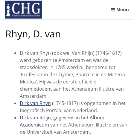
Sla
links
Menu
over
Manuscript van een militair apotheker. Deel 1. Oorspronkelijke eigenaar van het manuscript
Manuscript van een militair apotheker. Deel 2. Inhoud van het manuscript
Manuscript van een militair apotheker. Deel 3. Boudewijn Tieboel (1732-1814)
Manuscript van een militair apotheker. Delen 4 en 5. Rol van boekhandelaar Huisingh en Gebruikt papier
Manuscript van een militair apotheker. Delen 6 en 7. Speculatieve conclusie over auteur manuscript en Samenvatting
Spring
Rhyn, D. van
naar
de
inhoud
Dirk van Rhyn (ook wel Van Rhijn) (1745-1817)
Spring
werd geboren te Amsterdam en was de
naar
stadsdokter. In 1785 werd hij benoemd tot
het
‘Professor in de Chymie, Pharmacie en Materia
menu
Medica’. Hij was de eerste officiële
chemiedocent aan het Athenaeum Illustre van
Amsterdam.
Dirk van Rhyn
(1745-1817) is opgenomen in het
Biografisch Portaal van Nederland.
Dirk van Rhijn
, gegevens in het
Album
Academicum
van het Athenaeum Illustre en van
de Universiteit van Amsterdam.