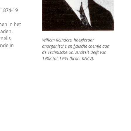
s 1874-19
men in het
oaden.
nelis
Willem Reinders, hoogleraar
unde in
anorganische en fysische chemie aan
de Technische Universiteit Delft van
1908 tot 1939 (bron: KNCV).