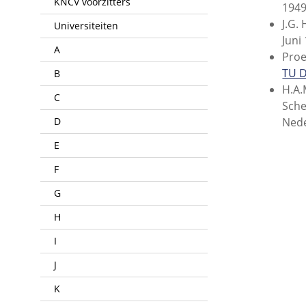
KNCV voorzitters
1949
J.G.
Universiteiten
Juni
A
Proe
TU D
B
H.A.
C
Sche
D
Nede
E
F
G
H
I
J
K