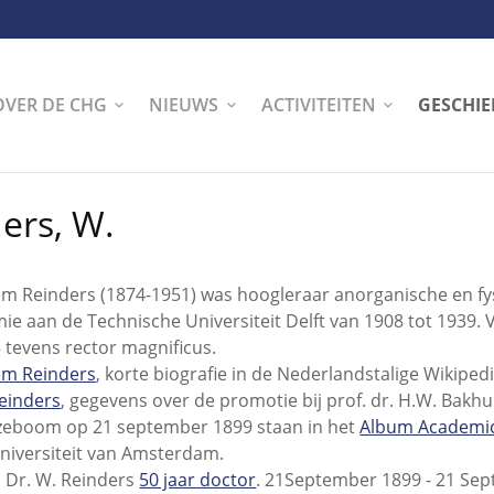
OVER DE CHG
NIEUWS
ACTIVITEITEN
GESCHIE
ers, W.
em Reinders (1874-1951) was hoogleraar anorganische en fy
ie aan de Technische Universiteit Delft van 1908 tot 1939. 
 tevens rector magnificus.
em Reinders
, korte biografie in de Nederlandstalige Wikipedi
einders
, gegevens over de promotie bij prof. dr. H.W. Bakhu
eboom op 21 september 1899 staan in het
Album Academ
niversiteit van Amsterdam.
. Dr. W. Reinders
50 jaar doctor
.
21
September 1899 - 21 Se