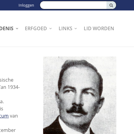
Zoeken:
Inloggen
DENIS
ERFGOED
LINKS
LID WORDEN
sische
Van 1934-
a.
is
icum
van
ptember