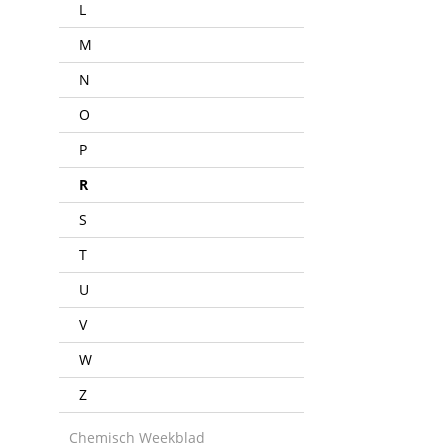
L
M
N
O
P
R
S
T
U
V
W
Z
Chemisch Weekblad