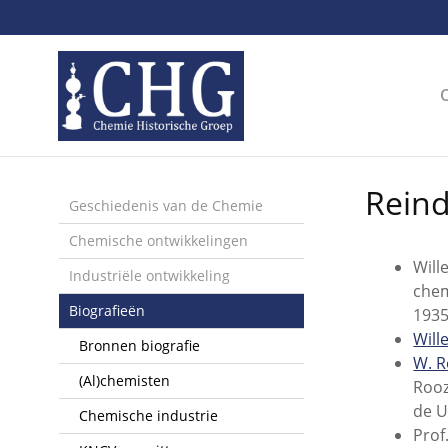
Sla
links
over
Spring
naar
de
inhoud
Spring
Reind
naar
Geschiedenis van de Chemie
het
Chemische ontwikkelingen
menu
Will
Industriële ontwikkeling
chem
Biografieën
1935
Will
Bronnen biografie
W. R
(Al)chemisten
Rooz
de U
Chemische industrie
Prof