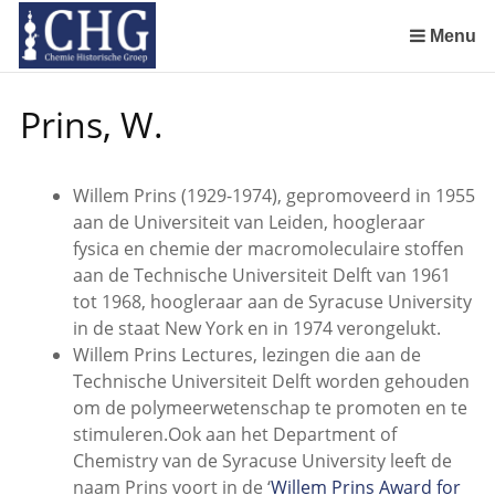
Sla
links
Menu
over
Geschiedenis van de scheikunde in Nederland (boeken)
De begintijd van de scheikunde aan de Universiteit Leiden
De beginjaren van de Rotterdamsche Chemische Kring
De Rotterdamsche Chemische Kring in de jaren 1924 tot 1943
De Rotterdamsche Chemische Kring in de jaren 1945 tot 1963
De Rotterdamsche Chemische Kring in de jaren 1963 tot 1988
Manuscript van een militair apotheker. Deel 1. Oorspronkelijke eigenaar van het manuscript
Manuscript van een militair apotheker. Deel 2. Inhoud van het manuscript
Manuscript van een militair apotheker. Deel 3. Boudewijn Tieboel (1732-1814)
Manuscript van een militair apotheker. Delen 4 en 5. Rol van boekhandelaar Huisingh en Gebruikt papier
Manuscript van een militair apotheker. Delen 6 en 7. Speculatieve conclusie over auteur manuscript en Samenvatting
Alchemist Cornelius de Lannoy en het maken van goud
Spring
Prins, W.
naar
de
inhoud
Willem Prins (1929-1974), gepromoveerd in 1955
Spring
aan de Universiteit van Leiden, hoogleraar
naar
fysica en chemie der macromoleculaire stoffen
het
aan de Technische Universiteit Delft van 1961
menu
tot 1968, hoogleraar aan de Syracuse University
in de staat New York en in 1974 verongelukt.
Willem Prins Lectures, lezingen die aan de
Technische Universiteit Delft worden gehouden
om de polymeerwetenschap te promoten en te
stimuleren.Ook aan het Department of
Chemistry van de Syracuse University leeft de
naam Prins voort in de ‘
Willem Prins Award for