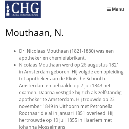
Sla
links
Menu
over
Manuscript van een militair apotheker. Deel 1. Oorspronkelijke eigenaar van het manuscript
Manuscript van een militair apotheker. Deel 3. Boudewijn Tieboel (1732-1814)
Manuscript van een militair apotheker. Delen 4 en 5. Rol van boekhandelaar Huisingh en Gebruikt papier
Manuscript van een militair apotheker. Delen 6 en 7. Speculatieve conclusie over auteur manuscript en Samenvatting
Spring
Mouthaan, N.
naar
de
inhoud
Dr. Nicolaas Mouthaan (1821-1880) was een
Spring
apotheker en chemiefabrikant.
naar
Nicolaas Mouthaan werd op 26 augustus 1821
het
in Amsterdam geboren. Hij volgde een opleiding
menu
tot apotheker aan de Klinische School te
Amsterdam en behaalde op 7 juli 1843 het
examen. Daarna vestigde hij zich als zelfstandig
apotheker te Amsterdam. Hij trouwde op 23
november 1849 in Uithoorn met Petronella
Roothaar die al in januari 1851 overleed. Hij
hertrouwde op 19 juli 1855 in Haarlem met
Johanna Mosselmans.