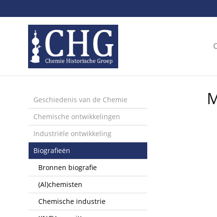
Sla
links
over
Spring
naar
de
inhoud
Spring
M
naar
Geschiedenis van de Chemie
het
Chemische ontwikkelingen
menu
Industriële ontwikkeling
Biografieën
Bronnen biografie
(Al)chemisten
Chemische industrie