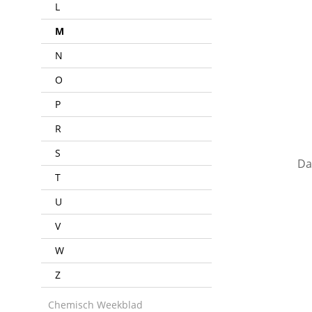
L
M
N
O
P
R
S
Da
T
U
V
W
Z
Chemisch Weekblad