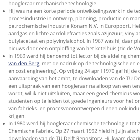
hoogleraar mechanische technologie.
Hij was na een korte periode ontwikkelingswerk in de te
procesindustrie in ontwerp, planning, productie en mana
petrochemische industrie Konam N.V. in Europoort. Het
aardgas en lichte aardoliefracties zoals azijnzuur, viny
butylacetaat en polyvinylalcohol. In 1967 was hij daar p
nieuws door een ontploffing van het ketelhuis (zie de Vo
In 1969 werd hij benoemd tot lector bij de afdeling che
van den Berg
, met de nadruk op de technologische en 
en cost engineering). Op vrijdag 24 april 1970 gaf hij de 
aanvaarding van het ambt, te downloaden van de TU Delf
een uitspraak van een hoogleraar na afloop van een ten
wordt, wil ik niet uitsluiten, maar een goed chemicus wor
studenten op te leiden tot goede ingenieurs voor het o
van fabrieks- en procesvoorontwerpen dienen ook indu
krijgen.
In 1980 werd hij hoogleraar chemische technologie tot zi
Chemische Fabriek. Op 27 maart 1992 hield hij zijn afsch
downloaden van de TU Delft Repository. Hij kwam daar