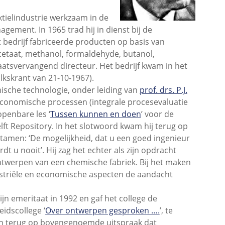
xtielindustrie werkzaam in de
gement. In 1965 trad hij in dienst bij de
 bedrijf fabriceerde producten op basis van
lacetaat, methanol, formaldehyde, butanol,
laatsvervangend directeur. Het bedrijf kwam in het
lkskrant van 21-10-1967).
mische technologie, onder leiding van
prof. drs. P.J.
economische processen (integrale procesevaluatie
openbare les ‘
Tussen kunnen en doen
’ voor de
t Repository. In het slotwoord kwam hij terug op
tamen: ‘De mogelijkheid, dat u een goed ingenieur
dt u nooit’. Hij zag het echter als zijn opdracht
ntwerpen van een chemische fabriek. Bij het maken
striële en economische aspecten de aandacht
jn emeritaat in 1992 en gaf het college de
eidscollege ‘
Over ontwerpen gesproken ….
’, te
in terug op bovengenoemde uitspraak dat