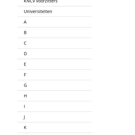
KNCV voorzitters
Universiteiten
A
B
C
D
E
F
G
H
I
J
K