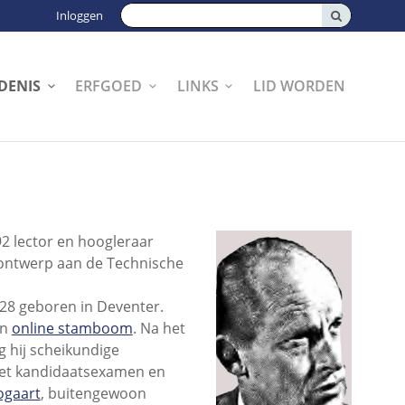
Zoeken:
Inloggen
DENIS
ERFGOED
LINKS
LID WORDEN
92 lector en hoogleraar
sontwerp aan de Technische
28 geboren in Deventer.
en
online stamboom
. Na het
 hij scheikundige
 het kandidaatsexamen en
bogaart
, buitengewoon