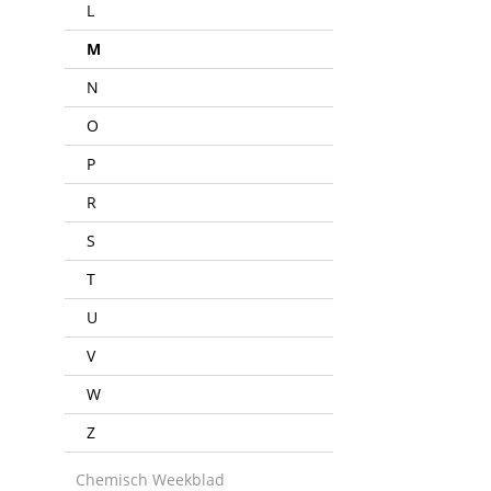
L
M
N
O
P
R
S
T
U
V
W
Z
Chemisch Weekblad