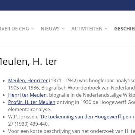
OVER DE CHG
NIEUWS
ACTIVITEITEN
GESCHIE
eulen, H. ter
Meulen, Henri ter
(1871 - 1942) was hoogleraar analytis
1905 tot 1936, Biografisch Woordenboek van Nederland
Henri ter Meulen
, biografie in de Nederlandstalige Wiki
Prof.ir. H. ter Meulen
ontving in 1930 de Hoogewerff Gou
elementairanalyse.
W.P. Jorissen, ‘
De toekenning van den Hoogewerff-penning
27 (1930) 439-440.
Voor een korte beschrijving van het onderzoek van H. t