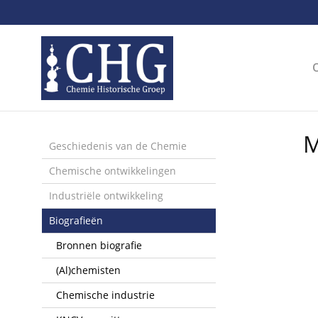
Sla
links
over
Spring
naar
de
inhoud
Spring
M
naar
Geschiedenis van de Chemie
het
Chemische ontwikkelingen
menu
Industriële ontwikkeling
Biografieën
Bronnen biografie
(Al)chemisten
Chemische industrie