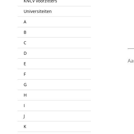
KNCV voorzitters
Universiteiten
A
B
C
___
D
Aa
E
F
G
H
I
J
K