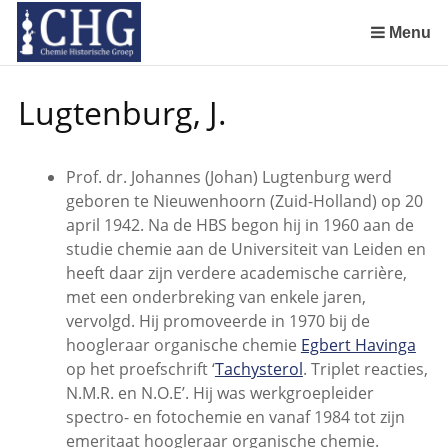
Sla
links
Menu
over
De Rotterdamsche Chemische Kring in de jaren 1924 tot 1943
De Rotterdamsche Chemische Kring in de jaren 1945 tot 1963
De Rotterdamsche Chemische Kring in de jaren 1963 tot 1988
Manuscript van een militair apotheker. Deel 1. Oorspronkelijke eigenaar van het manuscript
Manuscript van een militair apotheker. Deel 2. Inhoud van het manuscript
Manuscript van een militair apotheker. Deel 3. Boudewijn Tieboel (1732-1814)
Manuscript van een militair apotheker. Delen 4 en 5. Rol van boekhandelaar Huisingh en Gebruikt papier
Manuscript van een militair apotheker. Delen 6 en 7. Speculatieve conclusie over auteur manuscript en Samenvatting
Spring
Lugtenburg, J.
naar
de
inhoud
Prof. dr. Johannes (Johan) Lugtenburg werd
Spring
geboren te Nieuwenhoorn (Zuid-Holland) op 20
naar
april 1942. Na de HBS begon hij in 1960 aan de
het
studie chemie aan de Universiteit van Leiden en
menu
heeft daar zijn verdere academische carrière,
met een onderbreking van enkele jaren,
vervolgd. Hij promoveerde in 1970 bij de
hoogleraar organische chemie
Egbert Havinga
op het proefschrift ‘
Tachysterol
. Triplet reacties,
N.M.R. en N.O.E’. Hij was werkgroepleider
spectro- en fotochemie en vanaf 1984 tot zijn
emeritaat hoogleraar organische chemie.