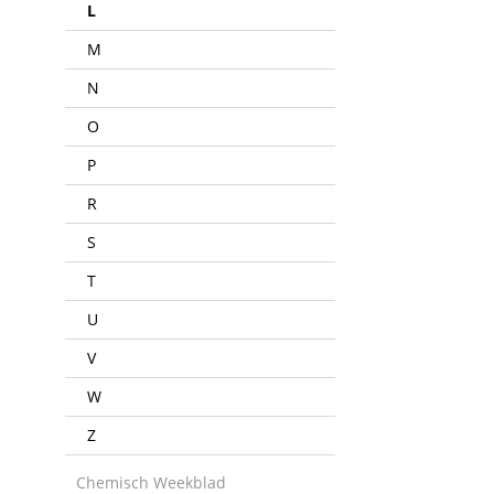
L
M
N
O
P
R
S
T
U
V
W
Z
Chemisch Weekblad