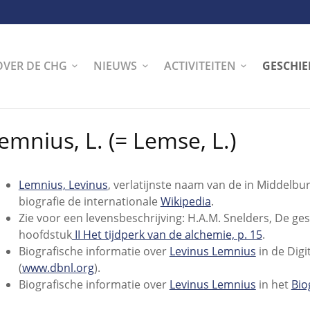
OVER DE CHG
NIEUWS
ACTIVITEITEN
GESCHIE
emnius, L. (= Lemse, L.)
Lemnius, Levinus
, verlatijnste naam van de in Middelbu
biografie de internationale
Wikipedia
.
Zie voor een levensbeschrijving: H.A.M. Snelders, De ge
hoofdstuk
II Het tijdperk van de alchemie, p. 15
.
Biografische informatie over
Levinus Lemnius
in de Digi
(
www.dbnl.org
).
Biografische informatie over
Levinus Lemnius
in het
Bio