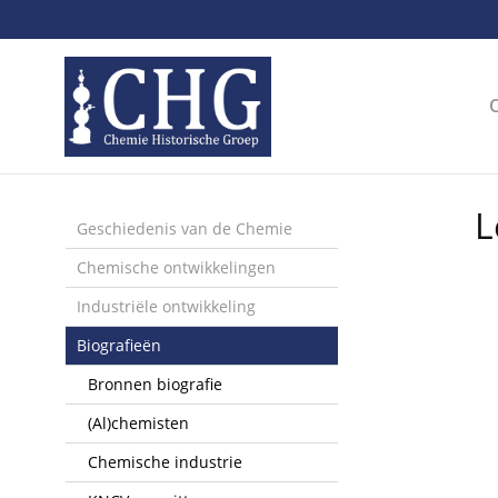
Sla
links
over
Spring
naar
de
inhoud
Spring
L
naar
Geschiedenis van de Chemie
het
Chemische ontwikkelingen
menu
Industriële ontwikkeling
Biografieën
Bronnen biografie
(Al)chemisten
Chemische industrie