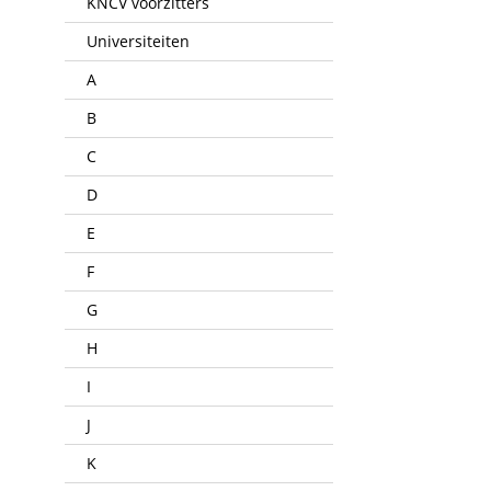
KNCV voorzitters
Universiteiten
A
B
C
D
E
F
G
H
I
J
K