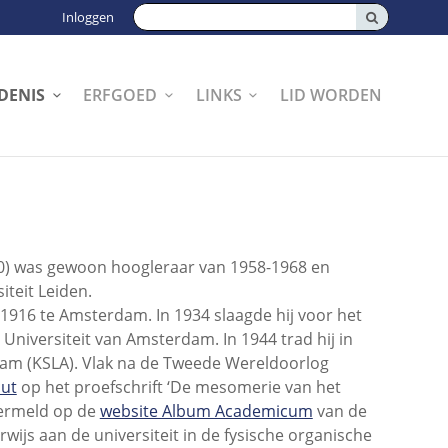
Zoeken:
Inloggen
DENIS
ERFGOED
LINKS
LID WORDEN
80) was gewoon hoogleraar van 1958-1968 en
teit Leiden.
916 te Amsterdam. In 1934 slaagde hij voor het
iversiteit van Amsterdam. In 1944 trad hij in
rdam (KSLA). Vlak na de Tweede Wereldoorlog
aut
op het proefschrift ‘De mesomerie van het
vermeld op de
website Album Academicum
van de
wijs aan de universiteit in de fysische organische