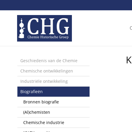
Sla
links
over
Spring
naar
de
inhoud
Spring
K
naar
Geschiedenis van de Chemie
het
Chemische ontwikkelingen
menu
Industriële ontwikkeling
Biografieën
Bronnen biografie
(Al)chemisten
Chemische industrie