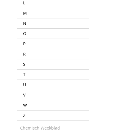
L
M
N
O
P
R
S
T
U
V
W
Z
Chemisch Weekblad