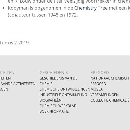
en R. Louw onder de titel ‘Veelzijdig voortrekker in che
Kooyman is opgenomen in de
Chemistry Tree
met een ko
(co)auteur tussen 1948 en 1972.
________________________________________________________________
tum 6-2-2019
ITEITEN
GESCHIEDENIS
ERFGOED
TEITEN
GESCHIEDENIS VAN DE
NATIONAAL CHEMISCH
AANDE ACTIVITEITEN
CHEMIE
ERFGOED
AGEN
CHEMISCHE ONTWIKKELINGEN
MUSEA
INDUSTRIËLE ONTWIKKELING
VERZAMELINGEN
BIOGRAFIEËN
COLLECTIE CHEMICALIË
CHEMISCH WEEKBLAD
BOEKINFORMATIE