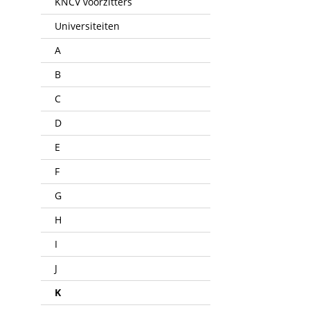
KNCV voorzitters
Universiteiten
A
B
C
D
E
F
G
H
I
J
K