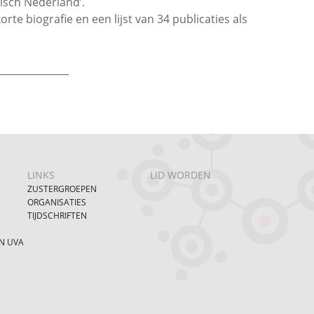
misch Nederland’.
rte biografie en een lijst van 34 publicaties als
______________
LINKS
LID WORDEN
ZUSTERGROEPEN
ORGANISATIES
TIJDSCHRIFTEN
N UVA