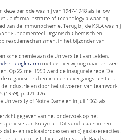
 deze periode was hij van 1947-1948 als fellow
t California Institute of Technology alwaar hij
bied van de immunochemie. Terug bij de KSLA was hij
ng voor Fundamenteel Organisch-Chemisch en
 op reactiemechanismen, in het bijzonder van
nische chemie aan de Universiteit van Leiden.
eidse hoogleraren
met een verwijzing naar de twee
iden. Op 22 mei 1959 werd de inaugurele rede ‘De
 de organische chemie in een overgangstoestand
de industrie en door het uitvoeren van teamwork.
(1959), p. 421-426.
 University of Notre Dame en in juli 1963 als
n.
verzicht gegeven van het onderzoek op het
upervisie van Kooyman. Dit vond plaats in een
xidatie- en radicaalprocessen en c) gasfasereacties.
t de benoeming tot voorzitter van de Raad van