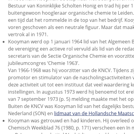
Bestuur van Koninklijke Scholten Honig en trad hij per 1
buitengewoon hoogleraar organische chemie te Leiden. Z
een tijd dat het rommelde in de top van het bedrijf. 
voren geschoven als een neutrale figuur. Maar dat maak
vertrok al in 1971.
Kooyman werd op 1 januari 1964 lid van het Algemeen B
de vereniging een actieve rol vervuld als lid van de r
secretaris van de Sectie Organische Chemie en voorzitt
jubileumcongres ‘Chemie 1963’.
Van 1966-1968 was hij voorzitter van de KNCV. Tijdens z
promotor en stimulator van de nascholingsactiviteiten 
deze activiteit uit tot een instituut dat veel waardering 
instellingen. In augustus 1973 werd hij benoemd tot e
van 7 september 1973 (p. 5) melding maakte met het ops
Buiten de KNCV was Kooyman lid van het dagelijks best
Nederland (SON) en
lidmaat van de Hollandsche Maats
Kooyman was getrouwd en had kinderen. Hij overleed op 6
Chemisch Weekblad 76 (1980, p. 171) verscheen een In