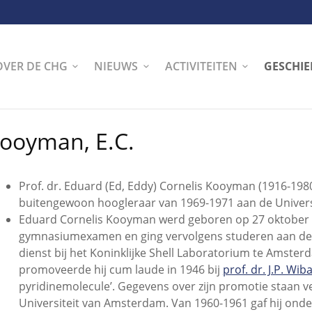
OVER DE CHG
NIEUWS
ACTIVITEITEN
GESCHIE
ooyman, E.C.
Prof. dr. Eduard (Ed, Eddy) Cornelis Kooyman (1916-19
buitengewoon hoogleraar van 1969-1971 aan de Universi
Eduard Cornelis Kooyman werd geboren op 27 oktober 1
gymnasiumexamen en ging vervolgens studeren aan de Un
dienst bij het Koninklijke Shell Laboratorium te Amste
promoveerde hij cum laude in 1946 bij
prof. dr. J.P. Wib
pyridinemolecule’. Gegevens over zijn promotie staan 
Universiteit van Amsterdam. Van 1960-1961 gaf hij onder