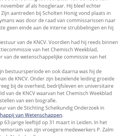
 november af als hoogleraar. Hij bleef echter
ijn aantreden bij Scholten Honig vond plaats in
Kooymans was door de raad van commissarissen naar
te geen einde aan de interne strubbelingen en hij
estuur van de KNCV. Voordien had hij reeds binnen
edactiecommissie van het Chemisch Weekblad,
er van de wetenschappelijke commissie van het
ijn bestuursperiode en ook daarna was hij de
van de KNCV. Onder zijn bezielende leiding groeide
kreeg bij de overheid, bedrijfsleven en universitaire
relid van de KNCV waarvan het Chemisch Weekblad
tellen van een biografie.
uur van de Stichting Scheikundig Onderzoek in
chappij van Wetenschappen
.
3-jarige leeftijd op 31 maart in Leiden. In het
 memoriam van zijn vroegere medewerkers P. Zalm