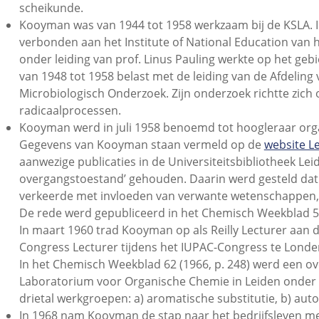
scheikunde.
Kooyman was van 1944 tot 1958 werkzaam bij de KSLA. In
verbonden aan het Institute of National Education van he
onder leiding van prof. Linus Pauling werkte op het ge
van 1948 tot 1958 belast met de leiding van de Afdeli
Microbiologisch Onderzoek. Zijn onderzoek richtte zich
radicaalprocessen.
Kooyman werd in juli 1958 benoemd tot hoogleraar orga
Gegevens van Kooyman staan vermeld op de
website L
aanwezige publicaties in de Universiteitsbibliotheek Le
overgangstoestand’ gehouden. Daarin werd gesteld dat
verkeerde met invloeden van verwante wetenschappen, 
De rede werd gepubliceerd in het Chemisch Weekblad 55 
In maart 1960 trad Kooyman op als Reilly Lecturer aan de
Congress Lecturer tijdens het IUPAC-Congress te Londe
In het Chemisch Weekblad 62 (1966, p. 248) werd een o
Laboratorium voor Organische Chemie in Leiden onder s
drietal werkgroepen: a) aromatische substitutie, b) auto
In 1968 nam Kooyman de stap naar het bedrijfsleven me