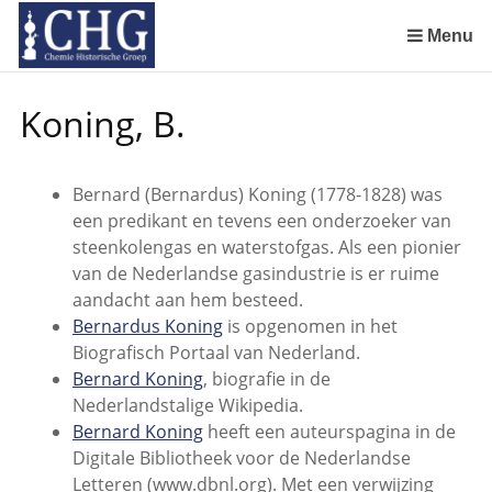
Sla
links
Menu
over
Manuscript van een militair apotheker. Deel 1. Oorspronkelijke eigenaar van het manuscript
Manuscript van een militair apotheker. Deel 2. Inhoud van het manuscript
Manuscript van een militair apotheker. Deel 3. Boudewijn Tieboel (1732-1814)
Manuscript van een militair apotheker. Delen 4 en 5. Rol van boekhandelaar Huisingh en Gebruikt papier
Manuscript van een militair apotheker. Delen 6 en 7. Speculatieve conclusie over auteur manuscript en Samenvatting
Spring
Koning, B.
naar
de
inhoud
Bernard (Bernardus) Koning (1778-1828) was
Spring
een predikant en tevens een onderzoeker van
naar
steenkolengas en waterstofgas. Als een pionier
het
van de Nederlandse gasindustrie is er ruime
menu
aandacht aan hem besteed.
Bernardus Koning
is opgenomen in het
Biografisch Portaal van Nederland.
Bernard Koning
, biografie in de
Nederlandstalige Wikipedia.
Bernard Koning
heeft een auteurspagina in de
Digitale Bibliotheek voor de Nederlandse
Letteren (www.dbnl.org). Met een verwijzing