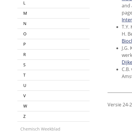
L
and 
page
M
Inte
N
T.Y.
H. B
O
Bio
P
J.G.
R
werk
Dijk
S
C.B.
T
Amst
U
___________
V
Versie 24-
W
Z
Chemisch Weekblad