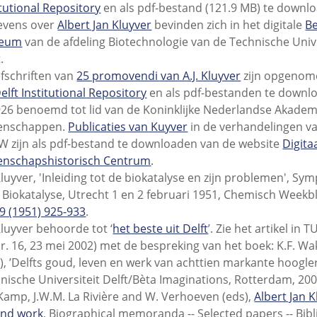
itutional Repository
en als pdf-bestand (121.9 MB) te downl
evens over
Albert Jan Kluyver
bevinden zich in het digitale
Be
eum
van de afdeling Biotechnologie van de Technische Unive
.
fschriften van
25 promovendi van A.J. Kluyver
zijn opgenome
elft Institutional Repository
en als pdf-bestanden te downl
926 benoemd tot lid van de Koninklijke Nederlandse Akadem
enschappen.
Publicaties van Kuyver
in de verhandelingen v
 zijn als pdf-bestand te downloaden van de website
Digita
nschapshistorisch Centrum
.
 Kluyver, 'Inleiding tot de biokatalyse en zijn problemen', S
 Biokatalyse, Utrecht 1 en 2 februari 1951, Chemisch Weekbla
49 (1951) 925-933
.
 Kluyver behoorde tot ‘
het beste uit Delft
’. Zie het artikel in T
nr. 16, 23 mei 2002) met de bespreking van het boek: K.F. Wa
.), ’Delfts goud, leven en werk van achttien markante hoogle
nische Universiteit Delft/Bèta Imaginations, Rotterdam, 200
 Kamp, J.W.M. La Rivière and W. Verhoeven (eds),
Albert Jan K
 and work
, Biographical memoranda -- Selected papers -- Bib