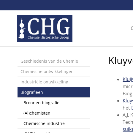
Sla
links
over
Spring
naar
de
inhoud
Spring
Kluyve
naar
Geschiedenis van de Chemie
het
Chemische ontwikkelingen
menu
Kluij
Industriële ontwikkeling
micr
Biografieën
Biog
Kluy
Bronnen biografie
het
(Al)chemisten
A.J.
Tech
Chemische industrie
suik