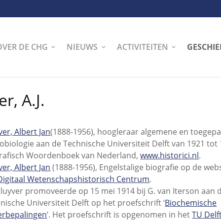
OVER DE CHG
NIEUWS
ACTIVITEITEN
GESCHIE
r, A.J.
ver, Albert Jan
(1888-1956), hoogleraar algemene en toegepa
obiologie aan de Technische Universiteit Delft van 1921 tot 
rafisch Woordenboek van Nederland,
www.historici.nl
.
ver, Albert Jan
(1888-1956), Engelstalige biografie op de web
Digitaal Wetenschapshistorisch Centrum
.
 Kluyver promoveerde op 15 mei 1914 bij G. van Iterson aan 
nische Universiteit Delft op het proefschrift ‘
Biochemische
erbepalingen
’. Het proefschrift is opgenomen in het
TU Delf