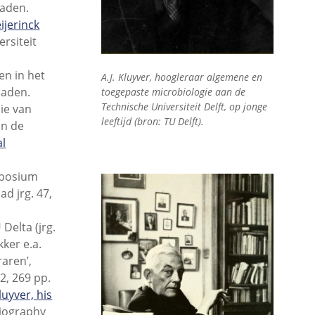
oaden.
ijerinck
rsiteit
n in het
A.J. Kluyver, hoogleraar algemene en
oaden.
toegepaste microbiologie aan de
Technische Universiteit Delft, op jonge
ie van
leeftijd (bron: TU Delft).
an de
al
ymposium
d jrg. 47,
U Delta (jrg.
kker e.a.
raren’,
2, 269 pp.
luyver, his
liography