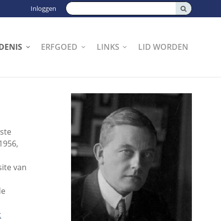
Zoeken:
Inloggen
DENIS
ERFGOED
LINKS
LID WORDEN
ste
1956,
site van
de
t