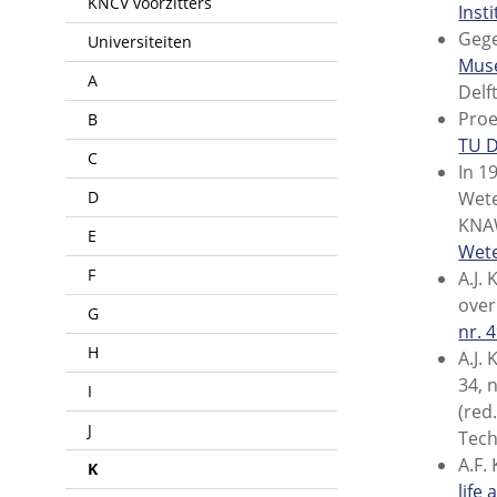
KNCV voorzitters
Inst
Geg
Universiteiten
Mus
A
Delft
Proe
B
TU D
C
In 1
D
Wet
KNAW
E
Wete
F
A.J.
over
G
nr. 
H
A.J.
34, 
I
(red
J
Tech
A.F.
K
life