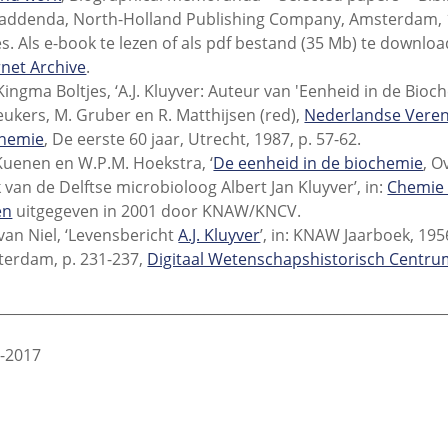
addenda, North-Holland Publishing Company, Amsterdam, 
s. Als e-book te lezen of als pdf bestand (35 Mb) te downlo
rnet Archive
.
 Kingma Boltjes, ‘A.J. Kluyver: Auteur van 'Eenheid in de Bioch
eukers, M. Gruber en R. Matthijsen (red),
Nederlandse Veren
chemie
, De eerste 60 jaar, Utrecht, 1987, p. 57-62.
 Kuenen en W.P.M. Hoekstra, ‘
De eenheid in de biochemie
, O
 van de Delftse microbioloog Albert Jan Kluyver’, in:
Chemie 
en
uitgegeven in 2001 door KNAW/KNCV.
 van Niel, ‘Levensbericht
A.J. Kluyver
’, in: KNAW Jaarboek, 195
erdam, p. 231-237,
Digitaal Wetenschapshistorisch Centr
________________________________________________________________
2-2017