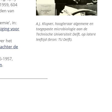
1959, 604
aden van
emie', in:
A
.J. Kluyver, hoogleraar algemene en
iging voor
toegepaste microbiologie aan de
Technische Universiteit Delft, op latere
leeftijd (bron: TU Delft).
ver het
achter de
6-1957,
um
.
____________________________