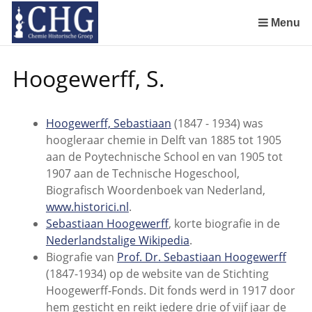
Sla
links
Menu
over
De Rotterdamsche Chemische Kring in de jaren 1924 tot 1943
De Rotterdamsche Chemische Kring in de jaren 1945 tot 1963
De Rotterdamsche Chemische Kring in de jaren 1963 tot 1988
Manuscript van een militair apotheker. Deel 1. Oorspronkelijke eigenaar van het manuscript
Manuscript van een militair apotheker. Deel 2. Inhoud van het manuscript
Manuscript van een militair apotheker. Deel 3. Boudewijn Tieboel (1732-1814)
Manuscript van een militair apotheker. Delen 4 en 5. Rol van boekhandelaar Huisingh en Gebruikt papier
Manuscript van een militair apotheker. Delen 6 en 7. Speculatieve conclusie over auteur manuscript en Samenvatting
Spring
Hoogewerff, S.
naar
de
inhoud
Hoogewerff, Sebastiaan
(1847 - 1934) was
Spring
hoogleraar chemie in Delft van 1885 tot 1905
naar
aan de Poytechnische School en van 1905 tot
het
1907 aan de Technische Hogeschool,
menu
Biografisch Woordenboek van Nederland,
www.historici.nl
.
Sebastiaan Hoogewerff
, korte biografie in de
Nederlandstalige Wikipedia
.
Biografie van
Prof. Dr. Sebastiaan Hoogewerff
(1847-1934) op de website van de Stichting
Hoogewerff-Fonds. Dit fonds werd in 1917 door
hem gesticht en reikt iedere drie of vijf jaar de