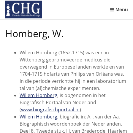
Sla
links
Menu
over
Manuscript van een militair apotheker. Deel 1. Oorspronkelijke eigenaar van het manuscript
Manuscript van een militair apotheker. Deel 3. Boudewijn Tieboel (1732-1814)
Manuscript van een militair apotheker. Delen 4 en 5. Rol van boekhandelaar Huisingh en Gebruikt papier
Manuscript van een militair apotheker. Delen 6 en 7. Speculatieve conclusie over auteur manuscript en Samenvatting
Spring
Homberg, W.
naar
de
inhoud
Willem Homberg (1652-1715) was een in
Spring
Wittenberg gepromoveerde medicus die
naar
overwegend in Europese landen werkte en van
het
1704-1715 hofarts van Philips van Orléans was.
menu
In die periode verrichtte hij in een laboratorium
tal van (al)chemische experimenten.
Willem Homberg
, is opgenomen in het
Biografisch Portaal van Nederland
(
www.biografischportaal.nl
).
Willem Homberg
, biografie in: A.J. van der Aa,
Biographisch woordenboek der Nederlanden.
Deel 8. Tweede stuk. J.J. van Brederode, Haarlem