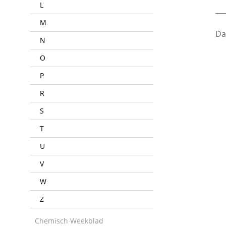
L
___
M
Da
N
O
P
R
S
T
U
V
W
Z
Chemisch Weekblad