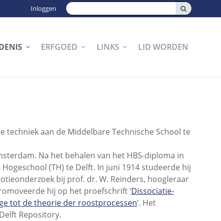
Zoeken:
Inloggen
DENIS
ERFGOED
LINKS
LID WORDEN
he techniek aan de Middelbare Technische School te
msterdam. Na het behalen van het HBS-diploma in
ogeschool (TH) te Delft. In juni 1914 studeerde hij
otieonderzoek bij prof. dr. W. Reinders, hoogleraar
omoveerde hij op het proefschrift ‘
Dissociatie-
age tot de theorie der roostprocessen
’. Het
Delft Repository.