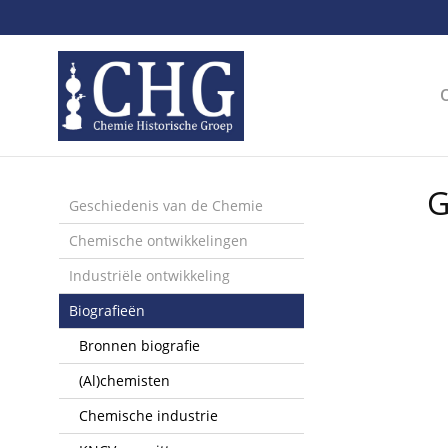
Sla
links
over
Spring
naar
de
inhoud
Spring
G
naar
Geschiedenis van de Chemie
het
Chemische ontwikkelingen
menu
Industriële ontwikkeling
Biografieën
Bronnen biografie
(Al)chemisten
Chemische industrie