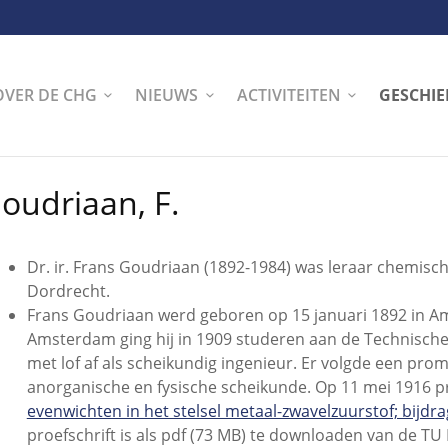
OVER DE CHG
NIEUWS
ACTIVITEITEN
GESCHIE
oudriaan, F.
Dr. ir. Frans Goudriaan (1892-1984) was leraar chemisc
Dordrecht.
Frans Goudriaan werd geboren op 15 januari 1892 in A
Amsterdam ging hij in 1909 studeren aan de Technische H
met lof af als scheikundig ingenieur. Er volgde een prom
anorganische en fysische scheikunde. Op 11 mei 1916 pr
evenwichten in het stelsel metaal-zwavelzuurstof; bijdr
proefschrift is als pdf (73 MB) te downloaden van de TU 