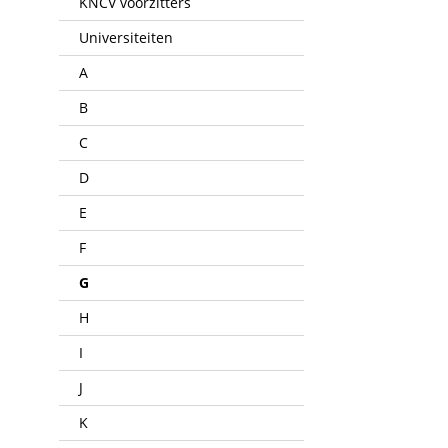
KNCV voorzitters
Universiteiten
A
B
C
D
E
F
G
H
I
J
K