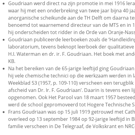
Goudriaan werd direct na zijn promotie in mei 1916 ler
waar hij met een onderbreking van twee jaar bijna 40 ja
anorganische scheikunde aan de TH Delft om daarna ter
benoemd tot waarnemend directeur van de MTS en in 19
hij onderscheiden tot ridder in de Orde van Oranje-Nass
Goudriaan publiceerde leerboeken zoals de ‘Handleiding
laboratorium, tevens beknopt leerboek der qualitatieve a
H.I. Waterman en dr. ir. F. Goudriaan. Het boek met an
KB.
Na het bereiken van de 65-jarige leeftijd ging Goudriaan
hij vele chemische technici op die werkzaam werden in l
Weekblad 53 (1957, p. 109-110) verscheen een terugblik o
afscheid van Dr. Ir. F. Goudriaan’. Daarin is tevens een l
opgenomen. Ook Het Parool van 18 maart 1957 besteedde
werd de school gepromoveerd tot Hogere Technische S
Frans Goudriaan was op 15 juli 1919 getrouwd met Cath
overleed op 13 september 1984 op 92-jarige leeftijd in 
familie verscheen in De Telegraaf, de Volkskrant en NR