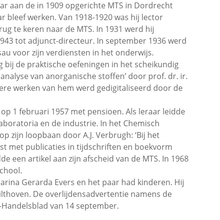
aar aan de in 1909 opgerichte MTS in Dordrecht
ar bleef werken. Van 1918-1920 was hij lector
ug te keren naar de MTS. In 1931 werd hij
43 tot adjunct-directeur. In september 1936 werd
au voor zijn verdiensten in het onderwijs.
 bij de praktische oefeningen in het scheikundig
nalyse van anorganische stoffen’ door prof. dr. ir.
dere werken van hem werd gedigitaliseerd door de
 op 1 februari 1957 met pensioen. Als leraar leidde
aboratoria en de industrie. In het Chemisch
p zijn loopbaan door A.J. Verbrugh: ‘Bij het
ijst met publicaties in tijdschriften en boekvorm
 een artikel aan zijn afscheid van de MTS. In 1968
chool.
arina Gerarda Evers en het paar had kinderen. Hij
Bilthoven. De overlijdensadvertentie namens de
C-Handelsblad van 14 september.