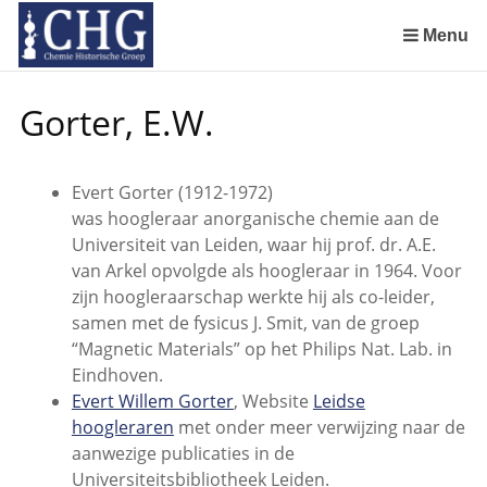
Sla
links
Menu
over
Geschiedenis van de scheikunde in Nederland (boeken)
De begintijd van de scheikunde aan de Universiteit Leiden
De beginjaren van de Rotterdamsche Chemische Kring
De Rotterdamsche Chemische Kring in de jaren 1924 tot 1943
De Rotterdamsche Chemische Kring in de jaren 1945 tot 1963
De Rotterdamsche Chemische Kring in de jaren 1963 tot 1988
Manuscript van een militair apotheker. Deel 1. Oorspronkelijke eigenaar van het manuscript
Manuscript van een militair apotheker. Deel 2. Inhoud van het manuscript
Manuscript van een militair apotheker. Deel 3. Boudewijn Tieboel (1732-1814)
Manuscript van een militair apotheker. Delen 4 en 5. Rol van boekhandelaar Huisingh en Gebruikt papier
Manuscript van een militair apotheker. Delen 6 en 7. Speculatieve conclusie over auteur manuscript en Samenvatting
Alchemist Cornelius de Lannoy en het maken van goud
Spring
Gorter, E.W.
naar
de
inhoud
Evert Gorter (1912-1972)
Spring
was hoogleraar anorganische chemie aan de
naar
Universiteit van Leiden, waar hij prof. dr. A.E.
het
van Arkel opvolgde als hoogleraar in 1964. Voor
menu
zijn hoogleraarschap werkte hij als co-leider,
samen met de fysicus J. Smit, van de groep
“Magnetic Materials” op het Philips Nat. Lab. in
Eindhoven.
Evert Willem Gorter
, Website
Leidse
hoogleraren
met onder meer verwijzing naar de
aanwezige publicaties in de
Universiteitsbibliotheek Leiden.