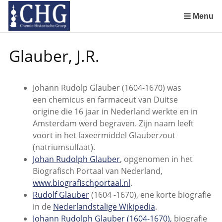
Sla
links
Menu
over
Manuscript van een militair apotheker. Deel 1. Oorspronkelijke eigenaar van het manuscript
Manuscript van een militair apotheker. Deel 2. Inhoud van het manuscript
Manuscript van een militair apotheker. Deel 3. Boudewijn Tieboel (1732-1814)
Manuscript van een militair apotheker. Delen 4 en 5. Rol van boekhandelaar Huisingh en Gebruikt papier
Manuscript van een militair apotheker. Delen 6 en 7. Speculatieve conclusie over auteur manuscript en Samenvatting
Spring
Glauber, J.R.
naar
de
inhoud
Johann Rudolp Glauber (1604-1670) was
Spring
een chemicus en farmaceut van Duitse
naar
origine die 16 jaar in Nederland werkte en in
het
Amsterdam werd begraven. Zijn naam leeft
menu
voort in het laxeermiddel Glauberzout
(natriumsulfaat).
Johan Rudolph Glauber
, opgenomen in het
Biografisch Portaal van Nederland,
www.biografischportaal.nl
.
Rudolf Glauber
(1604 -1670), ene korte biografie
in de
Nederlandstalige Wikipedia
.
Johann Rudolph Glauber (1604-1670),
biografie