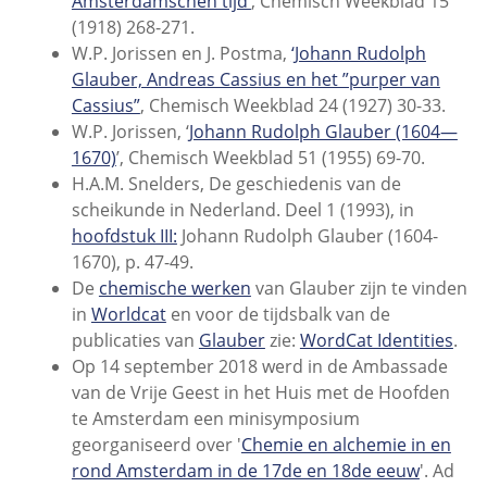
Amsterdamschen tijd’
, Chemisch Weekblad 15
(1918) 268-271.
W.P. Jorissen en J. Postma,
‘Johann Rudolph
Glauber, Andreas Cassius en het ”purper van
Cassius”
, Chemisch Weekblad 24 (1927) 30-33.
W.P. Jorissen, ‘
Johann Rudolph Glauber (1604—
1670)
’, Chemisch Weekblad 51 (1955) 69-70.
H.A.M. Snelders, De geschiedenis van de
scheikunde in Nederland. Deel 1 (1993), in
hoofdstuk III:
Johann Rudolph Glauber (1604-
1670), p. 47-49.
De
chemische werken
van Glauber zijn te vinden
in
Worldcat
en voor de tijdsbalk van de
publicaties van
Glauber
zie:
WordCat Identities
.
Op 14 september 2018 werd in de Ambassade
van de Vrije Geest in het Huis met de Hoofden
te Amsterdam een minisymposium
georganiseerd over '
Chemie en alchemie in en
rond Amsterdam in de 17de en 18de eeuw
'. Ad