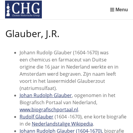
Sla
links
Menu
over
Manuscript van een militair apotheker. Deel 1. Oorspronkelijke eigenaar van het manuscript
Manuscript van een militair apotheker. Deel 2. Inhoud van het manuscript
Manuscript van een militair apotheker. Deel 3. Boudewijn Tieboel (1732-1814)
Manuscript van een militair apotheker. Delen 4 en 5. Rol van boekhandelaar Huisingh en Gebruikt papier
Manuscript van een militair apotheker. Delen 6 en 7. Speculatieve conclusie over auteur manuscript en Samenvatting
Spring
Glauber, J.R.
naar
de
inhoud
Johann Rudolp Glauber (1604-1670) was
Spring
een chemicus en farmaceut van Duitse
naar
origine die 16 jaar in Nederland werkte en in
het
Amsterdam werd begraven. Zijn naam leeft
menu
voort in het laxeermiddel Glauberzout
(natriumsulfaat).
Johan Rudolph Glauber
, opgenomen in het
Biografisch Portaal van Nederland,
www.biografischportaal.nl
.
Rudolf Glauber
(1604 -1670), ene korte biografie
in de
Nederlandstalige Wikipedia
.
Johann Rudolph Glauber (1604-1670),
biografie