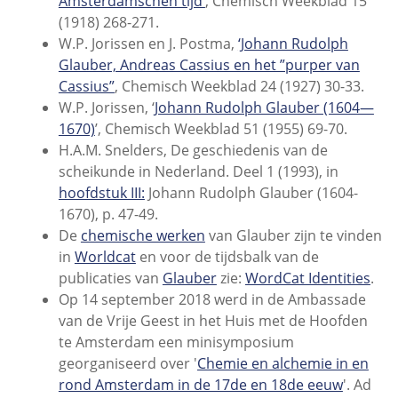
Amsterdamschen tijd’
, Chemisch Weekblad 15
(1918) 268-271.
W.P. Jorissen en J. Postma,
‘Johann Rudolph
Glauber, Andreas Cassius en het ”purper van
Cassius”
, Chemisch Weekblad 24 (1927) 30-33.
W.P. Jorissen, ‘
Johann Rudolph Glauber (1604—
1670)
’, Chemisch Weekblad 51 (1955) 69-70.
H.A.M. Snelders, De geschiedenis van de
scheikunde in Nederland. Deel 1 (1993), in
hoofdstuk III:
Johann Rudolph Glauber (1604-
1670), p. 47-49.
De
chemische werken
van Glauber zijn te vinden
in
Worldcat
en voor de tijdsbalk van de
publicaties van
Glauber
zie:
WordCat Identities
.
Op 14 september 2018 werd in de Ambassade
van de Vrije Geest in het Huis met de Hoofden
te Amsterdam een minisymposium
georganiseerd over '
Chemie en alchemie in en
rond Amsterdam in de 17de en 18de eeuw
'. Ad