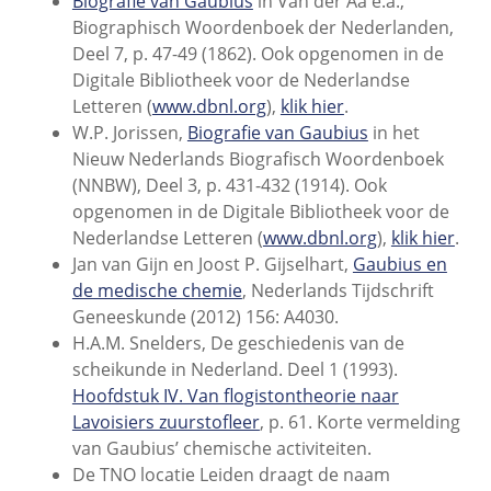
Biografie van Gaubius
in Van der Aa e.a.,
Biographisch Woordenboek der Nederlanden,
Deel 7, p. 47-49 (1862). Ook opgenomen in de
Digitale Bibliotheek voor de Nederlandse
Letteren (
www.dbnl.org
),
klik hier
.
W.P. Jorissen,
Biografie van Gaubius
in het
Nieuw Nederlands Biografisch Woordenboek
(NNBW), Deel 3, p. 431-432 (1914). Ook
opgenomen in de Digitale Bibliotheek voor de
Nederlandse Letteren (
www.dbnl.org
),
klik hier
.
Jan van Gijn en Joost P. Gijselhart,
Gaubius en
de medische chemie
, Nederlands Tijdschrift
Geneeskunde (2012) 156: A4030.
H.A.M. Snelders, De geschiedenis van de
scheikunde in Nederland. Deel 1 (1993).
Hoofdstuk IV. Van flogistontheorie naar
Lavoisiers zuurstofleer
, p. 61. Korte vermelding
van Gaubius’ chemische activiteiten.
De TNO locatie Leiden draagt de naam