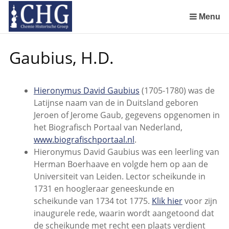
Sla
links
Menu
over
Geschiedenis van de scheikunde in Nederland (boeken)
De begintijd van de scheikunde aan de Universiteit Leiden
De beginjaren van de Rotterdamsche Chemische Kring
De Rotterdamsche Chemische Kring in de jaren 1924 tot 1943
De Rotterdamsche Chemische Kring in de jaren 1945 tot 1963
De Rotterdamsche Chemische Kring in de jaren 1963 tot 1988
Manuscript van een militair apotheker. Deel 1. Oorspronkelijke eigenaar van het manuscript
Manuscript van een militair apotheker. Deel 2. Inhoud van het manuscript
Manuscript van een militair apotheker. Deel 3. Boudewijn Tieboel (1732-1814)
Manuscript van een militair apotheker. Delen 4 en 5. Rol van boekhandelaar Huisingh en Gebruikt papier
Manuscript van een militair apotheker. Delen 6 en 7. Speculatieve conclusie over auteur manuscript en Samenvatting
Alchemist Cornelius de Lannoy en het maken van goud
Spring
Gaubius, H.D.
naar
de
inhoud
Hieronymus David Gaubius
(1705-1780) was de
Spring
Latijnse naam van de in Duitsland geboren
naar
Jeroen of Jerome Gaub, gegevens opgenomen in
het
het Biografisch Portaal van Nederland,
menu
www.biografischportaal.nl
.
Hieronymus David Gaubius was een leerling van
Herman Boerhaave en volgde hem op aan de
Universiteit van Leiden. Lector scheikunde in
1731 en hoogleraar geneeskunde en
scheikunde van 1734 tot 1775.
Klik hier
voor zijn
inaugurele rede, waarin wordt aangetoond dat
de scheikunde met recht een plaats verdient