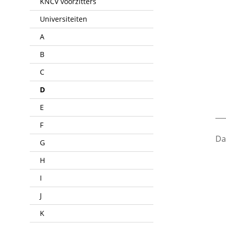
KNCV voorzitters
Universiteiten
A
B
C
D
E
___
F
Da
G
H
I
J
K