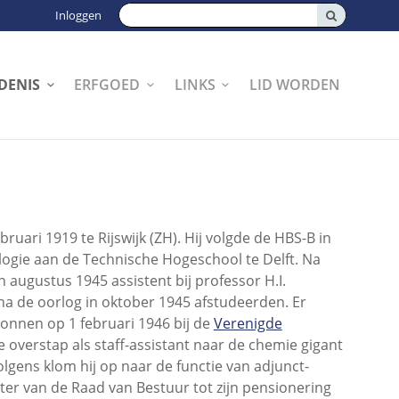
Zoeken:
Inloggen
DENIS
ERFGOED
LINKS
LID WORDEN
ruari 1919 te Rijswijk (ZH). Hij volgde de HBS-B in
logie aan de Technische Hogeschool te Delft. Na
augustus 1945 assistent bij professor H.I.
na de oorlog in oktober 1945 afstudeerden. Er
gonnen op 1 februari 1946 bij de
Verenigde
 overstap als staff-assistant naar de chemie gigant
olgens klom hij op naar de functie van adjunct-
tter van de Raad van Bestuur tot zijn pensionering