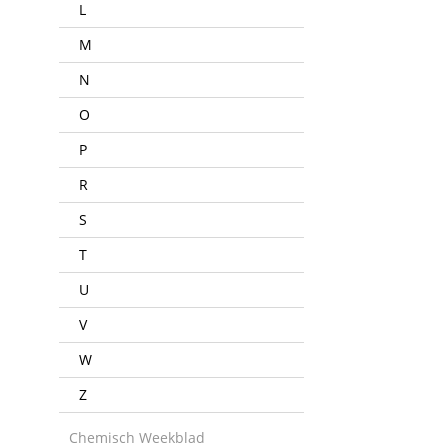
L
M
N
O
P
R
S
T
U
V
W
Z
Chemisch Weekblad