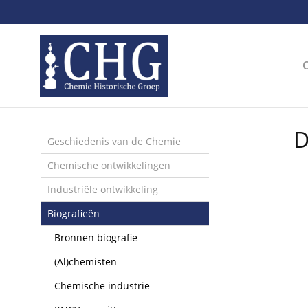
Sla
links
over
Spring
naar
de
inhoud
Spring
D
naar
Geschiedenis van de Chemie
het
Chemische ontwikkelingen
menu
Industriële ontwikkeling
Biografieën
Bronnen biografie
(Al)chemisten
Chemische industrie