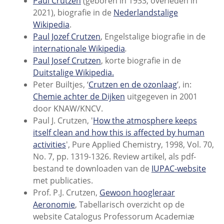
Paul Crutzen
(geboren in 1933, overleden in
2021), biografie in de
Nederlandstalige
Wikipedia
.
Paul Jozef Crutzen
, Engelstalige biografie in de
internationale Wikipedia
.
Paul Josef Crutzen
, korte biografie in de
Duitstalige Wikipedia.
Peter Builtjes, ‘
Crutzen en de ozonlaag
’, in:
Chemie achter de Dijken
uitgegeven in 2001
door KNAW/KNCV.
Paul J. Crutzen, '
How the atmosphere keeps
itself clean and how this is affected by human
activities
', Pure Applied Chemistry, 1998, Vol. 70,
No. 7, pp. 1319-1326. Review artikel, als pdf-
bestand te downloaden van de
IUPAC-website
met publicaties.
Prof. P.J. Crutzen,
Gewoon hoogleraar
Aeronomie
, Tabellarisch overzicht op de
website Catalogus Professorum Academiæ