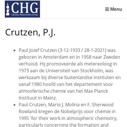
Sla
links
Menu
over
Manuscript van een militair apotheker. Deel 1. Oorspronkelijke eigenaar van het manuscript
Manuscript van een militair apotheker. Deel 3. Boudewijn Tieboel (1732-1814)
Manuscript van een militair apotheker. Delen 4 en 5. Rol van boekhandelaar Huisingh en Gebruikt papier
Manuscript van een militair apotheker. Delen 6 en 7. Speculatieve conclusie over auteur manuscript en Samenvatting
Spring
Crutzen, P.J.
naar
de
inhoud
Paul Jozef Crutzen (3-12-1933 / 28-1-2021) was
Spring
geboren in Amsterdam en in 1958 naar Zweden
naar
verhuisd. Hij promoveerde als metereoloog in
het
1973 aan de Universiteit van Stockholm, was
menu
werkzaam bij diverse buitenlandse instituten en
vanaf 1980 hoofd van het departement voor
atmosferische chemie van het Max Planck
Instituut in Mainz.
Paul Crutzen, Mario J. Molina en F. Sherwood
Rowland kregen de Nobelprijs voor chemie in
1995 'for their work in atmospheric chemistry,
particularly concerning the formation and