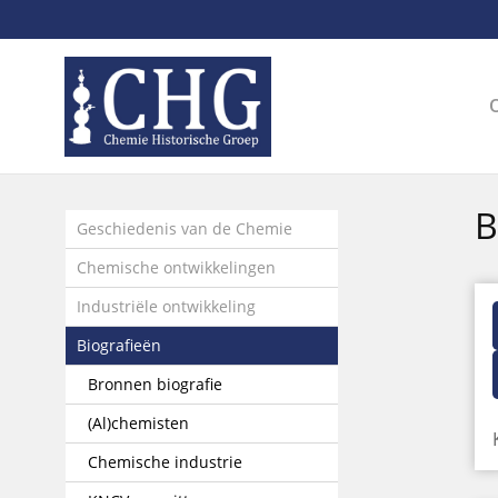
Sla
links
over
Spring
naar
de
inhoud
Spring
B
naar
Geschiedenis van de Chemie
het
Chemische ontwikkelingen
menu
Industriële ontwikkeling
Biografieën
Bronnen biografie
(Al)chemisten
Chemische industrie