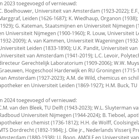
In 2023 toegevoegd of vernieuwd:
C. Boelhouwer, Universiteit van Amsterdam (1923-2022); E.F.
Marggraf, Leiden (1626-1687); K. Wiedhaup, Organon (1938); A
(1929); G. Kateman, Staatsmijnen en Universiteit Nijmegen (1
en Universiteit Nijmegen (1900-1960); R. Louw, Universiteit
(1932-2009); A. van Kammen, Universiteit Wageningen (1932-2
Universiteit Leiden (1833-1890); U.K. Pandit, Universiteit v
Universiteit van Amsterdam (1941-2019); L.C. Levoir, Polytec
directeur Gerechtelijk Laboratorium (1909-2006); W.W. Muys,
Graeuwen, Hogeschool Harderwijk en RU Groningen (1715-1779
van Amsterdam (1927-2023); A.M. de Wild, chemicus en schil
apotheker en Universiteit Leiden (1869-1927); H.M. Buck, TU
In 2024 toegevoegd of vernieuwd:
C.M. van den Bleek, TU Delft (1943-2023); W.L. Sluyterman van
Radboud Universiteit Nijmegen (1944-2024); B. Tieboel, apot
apotheker en chemist (1736-1812); H.H. de Wolff, Coolsingel
MTS Dordrecht (1892-1984); J. Olie jr., Nederlands Visserij Pro
Amsterdam (1880-1938); J.J. Boon, AMOLF en Universiteit v