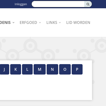
Zoeken:
Inloggen
DENIS
ERFGOED
LINKS
LID WORDEN
J
K
L
M
N
O
P