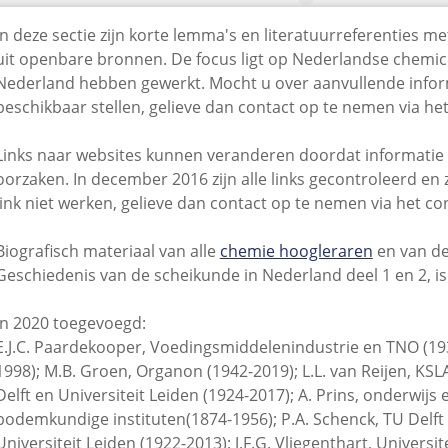
In deze sectie zijn korte lemma's en literatuurreferenties m
uit openbare bronnen. De focus ligt op Nederlandse chemici 
Nederland hebben gewerkt. Mocht u over aanvullende inform
beschikbaar stellen, gelieve dan contact op te nemen via he
Links naar websites kunnen veranderen doordat informatie 
oorzaken. In december 2016 zijn alle links gecontroleerd en
link niet werken, gelieve dan contact op te nemen via het co
Biografisch materiaal van alle
chemie hoogleraren
en van d
Geschiedenis van de scheikunde in Nederland deel 1 en 2, is
In 2020 toegevoegd:
E.J.C. Paardekooper, Voedingsmiddelenindustrie en TNO (1931
1998); M.B. Groen, Organon (1942-2019); L.L. van Reijen, KSL
Delft en Universiteit Leiden (1924-2017); A. Prins, onderwijs e
bodemkundige instituten(1874-1956); P.A. Schenck, TU Delft e
Universiteit Leiden (1922-2013); J.F.G. Vliegenthart, Univers