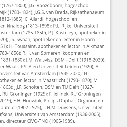
k (1767-1800); J.G. Roozeboom, hogeschool
jk (1783-1824); J.G.S. van Breda, Rijksathenaeum
812-1885); C. Allardi, hogeschool en
n kinaloog (1813-1898); P.L. Rijke, Universiteit
sterdam (1785-1850); P.J. Kasteleyn, apotheker in
20); J.S. Swaan, apotheker en lector in Hoorn
851); H. Toussaint, apotheker en lector in Alkmaar
 (1783-1856); R.H. van Someren, koopman en
1831-1880); J.M. Waisvisz, DSM - Delft (1918-2020);
der Waals, KSLA en Universiteit Leiden (1920); A.
niversiteit van Amsterdam (1935-2020); H.
otheker en lector in Maastricht (1793-1870); M.
863); J.J.F. Scholten, DSM en TU Delft (1927-
, RU Groningen (1925); F. Jellinek, RU Groningen
-2019); E.H. Houwink, Philips Duphar, Organon en
 auteur (1902-1975); L.N.M. Duysens, Universiteit
tufkens, Universiteit van Amsterdam (1936-2005);
len, directeur CIVO-TNO (1905-1989).