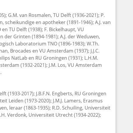
); G.M. van Rosmalen, TU Delft (1936-2021); P.
, scheikundige en apotheker (1891-1946); A.J. van
en TU Delft (1938); F. Bickelhaupt, VU
n der Grinten (1894-1981); A.J. der Weduwen,
logisch Laboratorium TNO (1896-1983); W.Th.
n, Brocades en VU Amsterdam (1937); J.J.C.
hilips NatLab en RU Groningen (1931); L.H.M.
msterdam (1932-2021); J.M. Los, VU Amsterdam
.
elft (1933-2017); J.B.F.N. Engberts, RU Groningen
teit Leiden (1973-2020); J.M.J. Lamers, Erasmus
n, leraar (1863-1935); R.D. Schuiling, Universiteit
.H. Verdonk, Universiteit Utrecht (1934-2022);