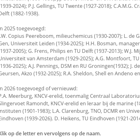
(1939-2024); P.J. Gellings, TU Twente (1927-2018); C.A.M.G. 
Delft (1882-1938).
In 2025 toegevoegd:
J.W. Copius Peereboom, milieuchemicus (1930-2007); L. de Ga
Gen, Universiteit Leiden (1934-2025); H.H. Bosman, manager en
(1937-2005); G. Frens, Philips en TU Delft (1937-2013); W.J. Mi
Universiteit van Amsterdam (1929-2025); A.G. Montfoort, TU De
(1936-2025); A.J. Pennings, DSM en RU Groningen(1932); J. de 
Geursen, Akzo (1932-2025); R.A. Sheldon, Shell en Andeno en
In 2026 toegevoegd of vernieuwd:
P.A. Meerburg, KNCV-erelid, toenmalig Centraal Laboratoriu
Slingervoet Ramondt, KNCV-erelid en leraar bij de marine (18
instituten (1901-1983); L.A. Clarenburg, TNO, DCMR en Univer
Eindhoven (1939-2026). D. Heikens, TU Eindhoven (1921-2014
Klik op de letter en vervolgens op de naam.