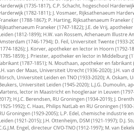
Harderwijk (1735-1817), C.P. Schacht, hogeschool Harderwij
Harderwijk (1782-1811); J. Vosmaer, Rijksathenaeum Harderwi
Franeker (1788-1867); P. Harting, Rijksathenaeum Franeker (1
Rijksathenaeum Franeker (1747-1822); J.E. de Vrij, apotheker e
Leiden (1812-1899); H.W. van Rossem, Athenaeum Illustre Am
Amsterdam (1746-1794); D. Feil, Universiteit Twente (1933-20
(1774-1826); J. Korver, apotheker en lector in Hoorn (1792-1
(1785-1859); J. Priester, apotheker en lector in Middelburg
fabrikant (1787-1851); N. Mouthaan, apotheker en fabrikant (
J.H. van der Maas, Universiteit Utrecht (1936-2020); J.H. van 
Rörsch, Universiteit Leiden en TNO (1933-2020); A. Oskam, U
Beukers, Universiteit Leiden (1945-2020); L.J.G. Dumoulin, ap
Martens, lector in Maastricht en hoogleraar in Leuven (1797-1
2017); H.J.C. Berendsen, RU Groningen (1934-2019); J. Drenth
(1925-1992); C. Haas, Philips NatLab en RU Groningen (1930
RU Groningen (1929-2005); L.P. Edel, chemische industrie en
Leiden (1921-2015); J.H. Ottenheijm, DSM (1921-1997); D.J. S
C.G.J.M. Engel, directeur CIVO-TNO (1912-1997); M. van Eeke