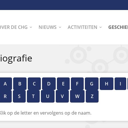
OVER DE CHG
NIEUWS
ACTIVITEITEN
GESCHIE
iografie
A
B
C
D
E
F
G
H
I
R
S
T
U
V
W
Z
Klik op de letter en vervolgens op de naam.