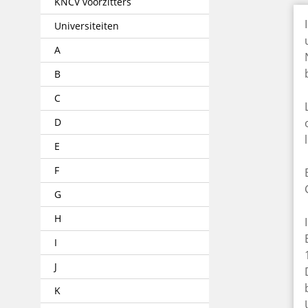
KNCV voorzitters
Universiteiten
A
B
C
D
E
F
G
H
I
J
K