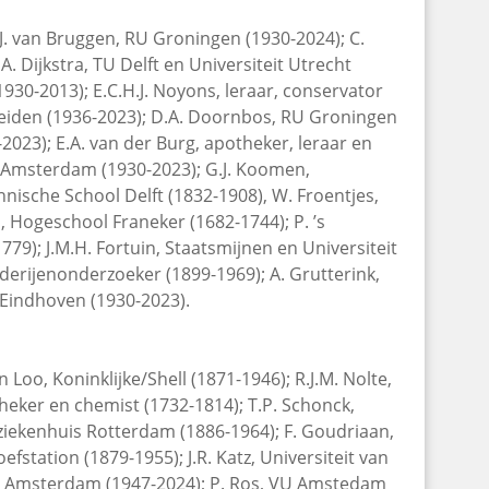
J. van Bruggen, RU Groningen (1930-2024); C.
. Dijkstra, TU Delft en Universiteit Utrecht
930-2013); E.C.H.J. Noyons, leraar, conservator
 Leiden (1936-2023); D.A. Doornbos, RU Groningen
023); E.A. van der Burg, apotheker, leraar en
an Amsterdam (1930-2023); G.J. Koomen,
hnische School Delft (1832-1908), W. Froentjes,
 Hogeschool Franeker (1682-1744); P. ’s
); J.M.H. Fortuin, Staatsmijnen en Universiteit
derijenonderzoeker (1899-1969); A. Grutterink,
 Eindhoven (1930-2023).
 Loo, Koninklijke/Shell (1871-1946); R.J.M. Nolte,
heker en chemist (1732-1814); T.P. Schonck,
ziekenhuis Rotterdam (1886-1964); F. Goudriaan,
efstation (1879-1955); J.R. Katz, Universiteit van
an Amsterdam (1947-2024); P. Ros, VU Amstedam