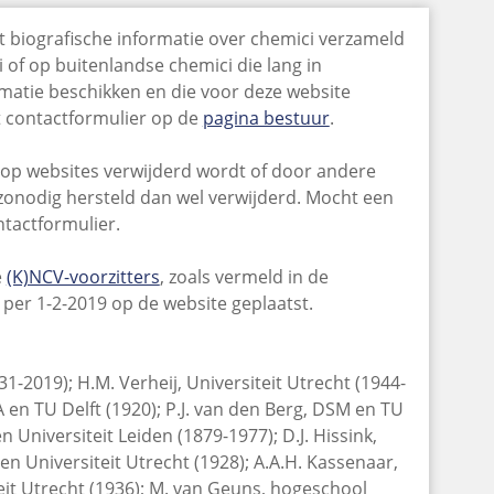
et biografische informatie over chemici verzameld
of op buitenlandse chemici die lang in
atie beschikken en die voor deze website
t contactformulier op de
pagina bestuur
.
op websites verwijderd wordt of door andere
 zonodig hersteld dan wel verwijderd. Mocht een
ntactformulier.
e
(K)NCV-voorzitters
, zoals vermeld in de
 per 1-2-2019 op de website geplaatst.
-2019); H.M. Verheij, Universiteit Utrecht (1944-
A en TU Delft (1920); P.J. van den Berg, DSM en TU
n Universiteit Leiden (1879-1977); D.J. Hissink,
n Universiteit Utrecht (1928); A.A.H. Kassenaar,
iteit Utrecht (1936); M. van Geuns, hogeschool