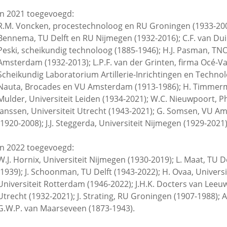
In 2021 toegevoegd:
R.M. Voncken, procestechnoloog en RU Groningen (1933-2005
Bennema, TU Delft en RU Nijmegen (1932-2016); C.F. van Duin
Peski, scheikundig technoloog (1885-1946); H.J. Pasman, TNO 
Amsterdam (1932-2013); L.P.F. van der Grinten, firma Océ-Va
Scheikundig Laboratorium Artillerie-Inrichtingen en Techno
Nauta, Brocades en VU Amsterdam (1913-1986); H. Timmerma
Mulder, Universiteit Leiden (1934-2021); W.C. Nieuwpoort, P
Janssen, Universiteit Utrecht (1943-2021); G. Somsen, VU A
(1920-2008); J.J. Steggerda, Universiteit Nijmegen (1929-2021)
In 2022 toegevoegd:
W.J. Hornix, Universiteit Nijmegen (1930-2019); L. Maat, TU D
(1939); J. Schoonman, TU Delft (1943-2022); H. Ovaa, Universi
Universiteit Rotterdam (1946-2022); J.H.K. Docters van Leeuwe
Utrecht (1932-2021); J. Strating, RU Groningen (1907-1988); A
G.W.P. van Maarseveen (1873-1943).