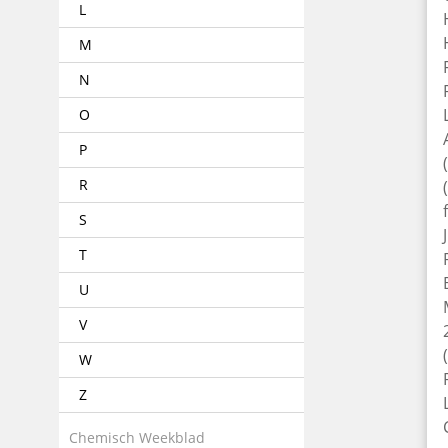
L
M
N
O
P
R
S
T
U
V
W
Z
Chemisch Weekblad