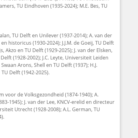
Cramers, TU Eindhoven (1935-2024); M.E. Bes, TU
lan, TU Delft en Unilever (1937-2014); A. van der
 historicus (1930-2024); J.J.M. de Goeij, TU Delft
js, Akzo en TU Delft (1929-2025); J. van der Elsken,
lft (1928-2002); J.C. Leyte, Universiteit Leiden
Swaan Arons, Shell en TU Delft (1937); H.J.
 TU Delft (1942-2025).
m voor de Volksgezondheid (1874-1940); A.
83-1945); J. van der Lee, KNCV-erelid en directeur
siteit Utrecht (1928-2008); A.L. German, TU
).