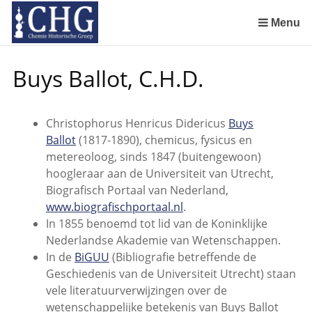
Sla
links
Menu
over
Geschiedenis van de scheikunde in Nederland (boeken)
De begintijd van de scheikunde aan de Universiteit Leiden
De beginjaren van de Rotterdamsche Chemische Kring
De Rotterdamsche Chemische Kring in de jaren 1924 tot 1943
De Rotterdamsche Chemische Kring in de jaren 1945 tot 1963
De Rotterdamsche Chemische Kring in de jaren 1963 tot 1988
Manuscript van een militair apotheker. Deel 1. Oorspronkelijke eigenaar van het manuscript
Manuscript van een militair apotheker. Deel 2. Inhoud van het manuscript
Manuscript van een militair apotheker. Deel 3. Boudewijn Tieboel (1732-1814)
Manuscript van een militair apotheker. Delen 4 en 5. Rol van boekhandelaar Huisingh en Gebruikt papier
Manuscript van een militair apotheker. Delen 6 en 7. Speculatieve conclusie over auteur manuscript en Samenvatting
Alchemist Cornelius de Lannoy en het maken van goud
Spring
Buys Ballot, C.H.D.
naar
de
inhoud
Christophorus Henricus Didericus
Buys
Spring
Ballot
(1817-1890), chemicus, fysicus en
naar
metereoloog, sinds 1847 (buitengewoon)
het
hoogleraar aan de Universiteit van Utrecht,
menu
Biografisch Portaal van Nederland,
www.biografischportaal.nl
.
In 1855 benoemd tot lid van de Koninklijke
Nederlandse Akademie van Wetenschappen.
In de
BiGUU
(Bibliografie betreffende de
Geschiedenis van de Universiteit Utrecht) staan
vele literatuurverwijzingen over de
wetenschappelijke betekenis van Buys Ballot