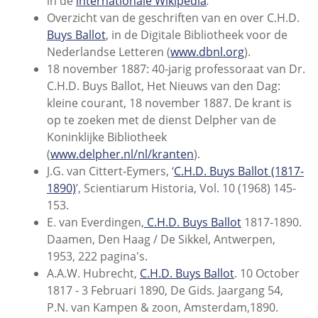
in de
internationale Wikipedia
.
Overzicht van de geschriften van en over C.H.D.
Buys Ballot
, in de Digitale Bibliotheek voor de
Nederlandse Letteren (
www.dbnl.org
).
18 november 1887: 40-jarig professoraat van Dr.
C.H.D. Buys Ballot, Het Nieuws van den Dag:
kleine courant, 18 november 1887. De krant is
op te zoeken met de dienst Delpher van de
Koninklijke Bibliotheek
(
www.delpher.nl/nl/kranten
).
J.G. van Cittert-Eymers, ‘
C.H.D. Buys Ballot (1817-
1890)
’, Scientiarum Historia, Vol. 10 (1968) 145-
153.
E. van Everdingen,
C.H.D. Buys Ballot
1817-1890.
Daamen, Den Haag / De Sikkel, Antwerpen,
1953, 222 pagina's.
A.A.W. Hubrecht,
C.H.D. Buys Ballot
. 10 October
1817 - 3 Februari 1890, De Gids
.
Jaargang 54,
P.N. van Kampen & zoon, Amsterdam,1890.