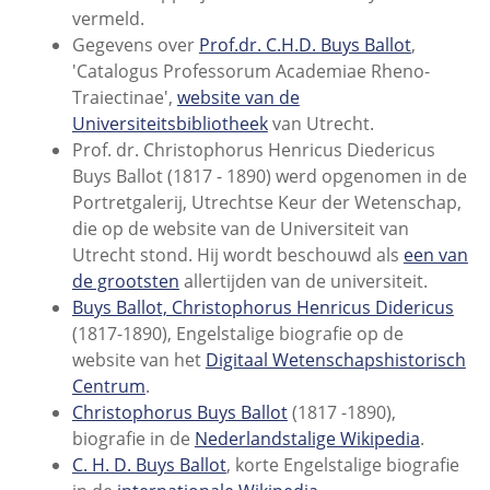
vermeld.
Gegevens over
Prof.dr. C.H.D. Buys Ballot
,
'Catalogus Professorum Academiae Rheno-
Traiectinae',
website van de
Universiteitsbibliotheek
van Utrecht.
Prof. dr. Christophorus Henricus Diedericus
Buys Ballot (1817 - 1890) werd opgenomen in de
Portretgalerij, Utrechtse Keur der Wetenschap,
die op de website van de Universiteit van
Utrecht stond. Hij wordt beschouwd als
een van
de grootsten
allertijden van de universiteit.
Buys Ballot, Christophorus Henricus Didericus
(1817-1890), Engelstalige biografie op de
website van het
Digitaal Wetenschapshistorisch
Centrum
.
Christophorus Buys Ballot
(1817 -1890),
biografie in de
Nederlandstalige Wikipedia
.
C. H. D. Buys Ballot
, korte Engelstalige biografie