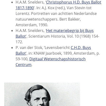
H.A.M. Snelders, ‘
Christophorus H.D. Buys Ballot
1817-1890
’. In: A.J. Kox (red.), Van Stevin tot
Lorentz. Portretten van achttien Nederlandse
natuurwetenschappers. Bert Bakker,
Amsterdam, 1990.
H.A.M. Snelders,
‘
Het materiebegrip bij Buys
Ballot
’, Scientiarum Historia, Vol. 10 (1968) 154-
172.
P. van der Stok, ‘Levensbericht
C.H.D. Buys
Ballot
’, in: KNAW Jaarboek, 1899, Amsterdam, p.
59-100,
Digitaal Wetenschapshistorisch
Centrum
.