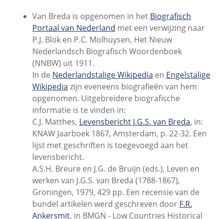
Van Breda is opgenomen in het
Biografisch
Portaal van Nederland
met een verwijzing naar
P.J. Blok en P.C. Molhuysen, Het Nieuw
Nederlandsch Biografisch Woordenboek
(NNBW) uit 1911.
In de
Nederlandstalige Wikipedia
en
Engelstalige
Wikipedia
zijn eveneens biografieën van hem
opgenomen. Uitgebreidere biografische
informatie is te vinden in:
C.J. Matthes,
Levensbericht J.G.S. van Breda
, in:
KNAW Jaarboek 1867, Amsterdam, p. 22-32. Een
lijst met geschriften is toegevoegd aan het
levensbericht.
A.S.H. Breure en J.G. de Bruijn (eds.), Leven en
werken van J.G.S. van Breda (1788-1867),
Groningen, 1979, 429 pp. Een recensie van de
bundel artikelen werd geschreven door
F.R.
Ankersmit
, in BMGN - Low Countries Historical