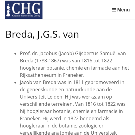
Sla
links
Menu
over
Manuscript van een militair apotheker. Deel 1. Oorspronkelijke eigenaar van het manuscript
Manuscript van een militair apotheker. Delen 4 en 5. Rol van boekhandelaar Huisingh en Gebruikt papier
Manuscript van een militair apotheker. Delen 6 en 7. Speculatieve conclusie over auteur manuscript en Samenvatting
Spring
Breda, J.G.S. van
naar
de
inhoud
Prof. dr. Jacobus (Jacob) Gijsbertus Samuël van
Spring
Breda (1788-1867) was van 1816 tot 1822
naar
hoogleraar botanie, chemie en farmacie aan het
het
Rijksathenaeum in Franeker.
menu
Jacob van Breda was in 1811 gepromoveerd in
de geneeskunde en natuurkunde aan de
Universiteit Leiden. Hij was werkzaam op
verschillende terreinen. Van 1816 tot 1822 was
hij hoogleraar botanie, chemie en farmacie in
Franeker. Hij werd in 1822 benoemd als
hoogleraar in de botanie, zoölogie en
vergelijkende anatomie aan de Universiteit