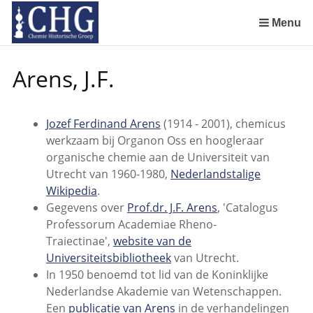
Sla
links
Menu
over
Geschiedenis van de scheikunde in Nederland (boeken)
De begintijd van de scheikunde aan de Universiteit Leiden
De beginjaren van de Rotterdamsche Chemische Kring
De Rotterdamsche Chemische Kring in de jaren 1924 tot 1943
De Rotterdamsche Chemische Kring in de jaren 1945 tot 1963
De Rotterdamsche Chemische Kring in de jaren 1963 tot 1988
Manuscript van een militair apotheker. Deel 1. Oorspronkelijke eigenaar van het manuscript
Manuscript van een militair apotheker. Deel 2. Inhoud van het manuscript
Manuscript van een militair apotheker. Deel 3. Boudewijn Tieboel (1732-1814)
Manuscript van een militair apotheker. Delen 4 en 5. Rol van boekhandelaar Huisingh en Gebruikt papier
Manuscript van een militair apotheker. Delen 6 en 7. Speculatieve conclusie over auteur manuscript en Samenvatting
Alchemist Cornelius de Lannoy en het maken van goud
Spring
Arens, J.F.
naar
de
inhoud
Jozef Ferdinand Arens
(1914 - 2001), chemicus
Spring
werkzaam bij Organon Oss en hoogleraar
naar
organische chemie aan de Universiteit van
het
Utrecht van 1960-1980,
Nederlandstalige
menu
Wikipedia
.
Gegevens over
Prof.dr. J.F. Arens
, 'Catalogus
Professorum Academiae Rheno-
Traiectinae',
website van de
Universiteitsbibliotheek
van Utrecht.
In 1950 benoemd tot lid van de Koninklijke
Nederlandse Akademie van Wetenschappen.
Een
publicatie van Arens
in de verhandelingen