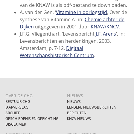
van de KNAW is als pdf-bestand te downloaden.
A. van der Gen, ‘
Vitamine in oorlogstijd
, Over de
synthese van Vitamine A’, in:
Chemie achter de
Dijken
uitgegeven in 2001 door
KNAW/KNCV
.
J.F.G. Vliegenthart, ‘Levensbericht
J.F. Arens
’, in:
Levensberichten en herdenkingen, 2003,
Amsterdam, p. 7-12,
Digitaal
Wetenschapshistorisch Centrum
.
OVER DE CHG
NIEUWS
BESTUUR CHG
NIEUWS
JAARVERSLAG
EERDERE NIEUWSBERICHTEN
ARCHIEF
BERICHTEN
GESCHIEDENIS EN OPRICHTING
KNCV NIEUWS
DISCLAIMER