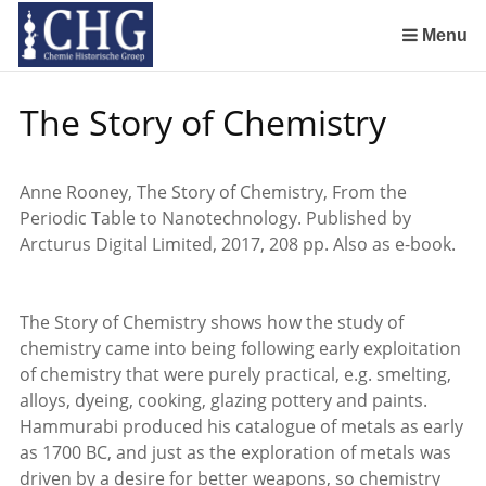
Sla
links
Menu
over
Geschiedenis van de scheikunde in Nederland (boeken)
De begintijd van de scheikunde aan de Universiteit Leiden
De beginjaren van de Rotterdamsche Chemische Kring
De Rotterdamsche Chemische Kring in de jaren 1924 tot 1943
De Rotterdamsche Chemische Kring in de jaren 1945 tot 1963
De Rotterdamsche Chemische Kring in de jaren 1963 tot 1988
Manuscript van een militair apotheker. Deel 1. Oorspronkelijke eigenaar van het manuscript
Manuscript van een militair apotheker. Deel 2. Inhoud van het manuscript
Manuscript van een militair apotheker. Deel 3. Boudewijn Tieboel (1732-1814)
Manuscript van een militair apotheker. Delen 4 en 5. Rol van boekhandelaar Huisingh en Gebruikt papier
Manuscript van een militair apotheker. Delen 6 en 7. Speculatieve conclusie over auteur manuscript en Samenvatting
Alchemist Cornelius de Lannoy en het maken van goud
Spring
The Story of Chemistry
naar
de
inhoud
Anne Rooney, The Story of Chemistry, From the
Spring
Periodic Table to Nanotechnology. Published by
naar
Arcturus Digital Limited, 2017, 208 pp. Also as e-book.
het
menu
The Story of Chemistry shows how the study of
chemistry came into being following early exploitation
of chemistry that were purely practical, e.g. smelting,
alloys, dyeing, cooking, glazing pottery and paints.
Hammurabi produced his catalogue of metals as early
as 1700 BC, and just as the exploration of metals was
driven by a desire for better weapons, so chemistry