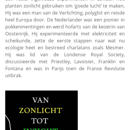
planten zonlicht gebruiken om ‘goede lucht’ te maken.
Hij was een man van de Verlichting, polyglot en reisde
heel Europa door. De Nederlander was een pionier in
pokkeninentingen en werd hofarts van de keizerin van
Oostenrijk. Hij experimenteerde met elektriciteit en
scheikunde, zette de eerste stappen naar wat nu
ecologie heet en bestreed charlatans zoals Mesmer.
Hij was lid van de Londense Royal Society,
discussieerde met Priestley, Lavoisier, Franklin en
Fontana en was in Parijs toen de Franse Revolutie
uitbrak.