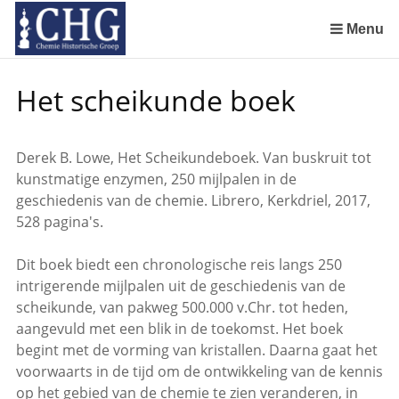
Sla
links
Menu
over
Geschiedenis van de scheikunde in Nederland (boeken)
De begintijd van de scheikunde aan de Universiteit Leiden
De beginjaren van de Rotterdamsche Chemische Kring
De Rotterdamsche Chemische Kring in de jaren 1924 tot 1943
De Rotterdamsche Chemische Kring in de jaren 1945 tot 1963
De Rotterdamsche Chemische Kring in de jaren 1963 tot 1988
Manuscript van een militair apotheker. Deel 1. Oorspronkelijke eigenaar van het manuscript
Manuscript van een militair apotheker. Deel 2. Inhoud van het manuscript
Manuscript van een militair apotheker. Deel 3. Boudewijn Tieboel (1732-1814)
Manuscript van een militair apotheker. Delen 4 en 5. Rol van boekhandelaar Huisingh en Gebruikt papier
Manuscript van een militair apotheker. Delen 6 en 7. Speculatieve conclusie over auteur manuscript en Samenvatting
Alchemist Cornelius de Lannoy en het maken van goud
Spring
Het scheikunde boek
naar
de
inhoud
Derek B. Lowe, Het Scheikundeboek. Van buskruit tot
Spring
kunstmatige enzymen, 250 mijlpalen in de
naar
geschiedenis van de chemie. Librero, Kerkdriel, 2017,
het
528 pagina's.
menu
Dit boek biedt een chronologische reis langs 250
intrigerende mijlpalen uit de geschiedenis van de
scheikunde, van pakweg 500.000 v.Chr. tot heden,
aangevuld met een blik in de toekomst. Het boek
begint met de vorming van kristallen. Daarna gaat het
voorwaarts in de tijd om de ontwikkeling van de kennis
op het gebied van de chemie te zien veranderen, in