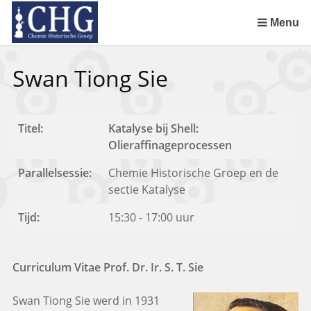
Sla
links
Menu
over
Uitreiking Nationaal Chemisch Erfgoed in Groningen
Benoeming DSM Delft als tweede Nationaal Chemisch Erfgoed
Afscheid van Ernst Homburg als hoogleraar te Maastricht
Chemistry of Cultural Heritage in a Historical Perspective
Spring
Swan Tiong Sie
naar
de
inhoud
Spring
Titel:
Katalyse bij Shell:
naar
Olieraffinageprocessen
het
Parallelsessie:
Chemie Historische Groep en de
menu
sectie Katalyse
Tijd:
15:30 - 17:00 uur
Curriculum Vitae Prof. Dr. Ir. S. T. Sie
Swan Tiong Sie werd in 1931